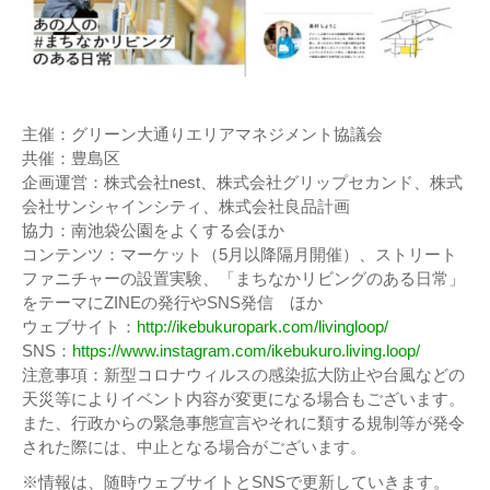
主催：グリーン大通りエリアマネジメント協議会
共催：豊島区
企画運営：株式会社nest、株式会社グリップセカンド、株式
会社サンシャインシティ、株式会社良品計画
協力：南池袋公園をよくする会ほか
コンテンツ：マーケット（5月以降隔月開催）、ストリート
ファニチャーの設置実験、「まちなかリビングのある日常」
をテーマにZINEの発行やSNS発信 ほか
ウェブサイト：
http://ikebukuropark.com/livingloop/
SNS：
https://www.instagram.com/ikebukuro.living.loop/
注意事項：新型コロナウィルスの感染拡大防止や台風などの
天災等によりイベント内容が変更になる場合もございます。
また、行政からの緊急事態宣言やそれに類する規制等が発令
された際には、中止となる場合がございます。
※情報は、随時ウェブサイトとSNSで更新していきます。