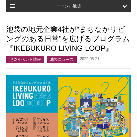
ココシル池袋
ホーム
池袋の地元企業4社が“まちなかリビ
検索
ングのある日常”を広げるプログラム
店舗・施設最新情報
『IKEBUKURO LIVING LOOP』
口コミ
2022-05-21
池袋イベント情報
池袋ニュース
マイページ
ブックマーク