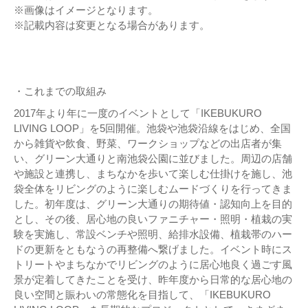
※画像はイメージとなります。
※記載内容は変更となる場合があります。
・これまでの取組み
2017年より年に一度のイベントとして「IKEBUKURO
LIVING LOOP」を5回開催。池袋や池袋沿線をはじめ、全国
から雑貨や飲食、野菜、ワークショップなどの出店者が集
い、グリーン大通りと南池袋公園に並びました。周辺の店舗
や施設と連携し、まちなかを歩いて楽しむ仕掛けを施し、池
袋全体をリビングのように楽しむムードづくりを行ってきま
した。初年度は、グリーン大通りの期待値・認知向上を目的
とし、その後、居心地の良いファニチャー・照明・植栽の実
験を実施し、常設ベンチや照明、給排水設備、植栽帯のハー
ドの更新をともなうの再整備へ繋げました。イベント時にス
トリートやまちなかでリビングのように居心地良く過ごす風
景が定着してきたことを受け、昨年度から日常的な居心地の
良い空間と賑わいの常態化を目指して、「IKEBUKURO