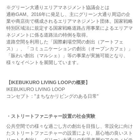
※グリーン大通りエリアマネジメント協議会とは
通称GAM。2016年に発足し、主にグリーン大通り周辺の企
業や商店街で構成されるエリアマネジメント団体。国家戦略
特別区域法に規定する国家戦略道路占用事業によるエリアマ
ネジメントに係る道路法の特例を取得。
道路空間を利用した「国際劇場空間の創出（アートフェ
ス）」、「コミュニケーションの創出（オープンカフェ）」
「賑わい創出（マルシェ）」等の事業が実施可能となり、
様々なイベントを展開しています。
【IKEBUKURO LIVING LOOPの概要】
IKEBUKURO LIVING LOOP
コンセプト：”まちなかリビングのある日常”
・ストリートファニチャー設置の社会実験
公共空間での様々な過ごし方の創出を目指し、常設化に向け
たストリートファニチャーの設置により、居心地の良いスト
リートを創出し、グリーン大通りの利用者層やアクティビテ