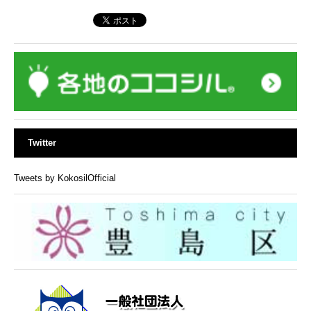
Twitter
Tweets by KokosilOfficial