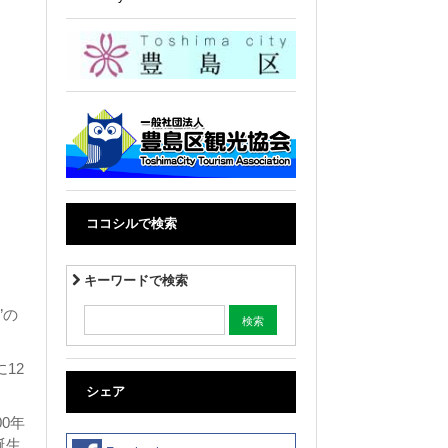
ココシルで検索
キーワードで検索
”の
12
シェア
0年
誕生