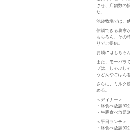
させ、店舗数の
た。
池袋牧場では、他
信頼できる農家
もちろん、その
りでご提供。
お鍋にはもちろ
また、モーパラ
プは、しゃぶし
うどんやごはん
さらに、ミルク
める。
＜ディナー＞
・豚食べ放題90
・牛豚食べ放題90
＜平日ランチ＞
・豚食べ放題90