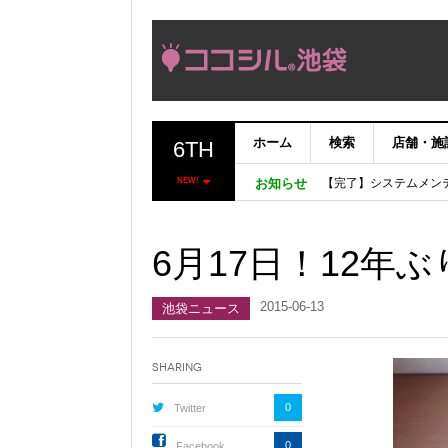
ホーム
検索
店舗・施
6TH
【完了】システムメン
NEW!
お知らせ
【重要：9月5日（火
「いま、困っている店
ココシルアプリ無料配
6月17日！12年
2015-06-13
池袋ニュース
Sharing
0
Twitter
0
Facebook