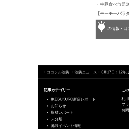
・牛豚食べ放題9
【モーモーパラダ
の情報・口
ココシル池袋
池袋ニュース
6月17日！12
記事カテゴリー
この
利用
IKEBUKURO新店レポート
プ
お知らせ
お問
取材レポート
未分類
池袋イベント情報