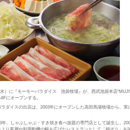
7日（水）に『モーモーパラダイス 池袋牧場』が、西武池袋本店“MUJI
8Fにオープンする。
ラダイスの出店は、2003年にオープンした高田馬場牧場から、実に
93年、しゃぶしゃぶ・すき焼き食べ放題の専門店として誕生し、200
ラより客層や利用動機の幅を広げたレストランとして「鍋ぞう」を