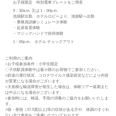
お子様限定 特別電車プレートをご用意
9：30a.m. 又は 1：00p.m.
池袋駅出勤 ホテルロビーより、池袋駅へ出勤
・乗務員訓練シミュレータ体験
・起床装置体験
・マジックハンドで拾得体験
1：00p.m. ホテル チェックアウト
ご利用のご案内
○お子様参加条件：小学生限定
〇子供駅員体験中は最小限のお荷物でご参加ください。
○鉄道の運行状況、コロナウイルス感染状況などにより内容
が変更になる場合がございます。
○大規模な輸送障害が発生した場合は、体験ツアー延期また
は中止になる場合がございます。
○参加時には、検温、手指の消毒のご協力をお願いいたしま
す。
○咳・発熱（37.5度以上)等の症状がある方や、体調のすぐれ
ない方は参加をご遠慮いただいております。