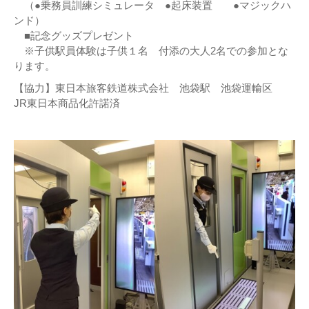
（●乗務員訓練シミュレータ ●起床装置 ●マジックハ
ンド）
■記念グッズプレゼント
※子供駅員体験は子供１名 付添の大人2名での参加とな
ります。
【協力】東日本旅客鉄道株式会社 池袋駅 池袋運輸区
JR東日本商品化許諾済