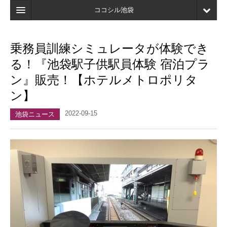
ココシル池袋
ホーム
乗務員訓練シミュレータが体験でき
検索
る！『池袋駅子供駅員体験 宿泊プラ
店舗・施設最新情報
ン』販売！【ホテルメトロポリタ
ン】
口コミ
2022-09-15
マイページ
池袋ニュース
ブックマーク