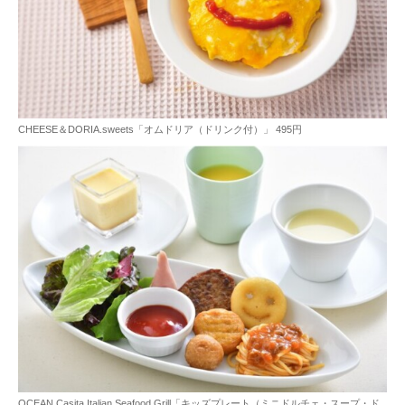
CHEESE＆DORIA.sweets「オムドリア（ドリンク付）」 495円
OCEAN Casita Italian Seafood Grill「キッズプレート（ミニドルチェ・スープ・ド