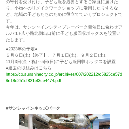
の寄付を受け付け、子ども服を必要とするご家庭に届けた
り、小物へのリメイクワークショップに活用したりするな
ど、地域の子どもたちのために役立てていくプロジェクトで
す。
今年は、サンシャインシティプレーパーク開催日に合わせア
ルパ１F広小路北側出口前に子ども服回収ボックスを設置い
たします。
●2023年の予定●
５月６日(土)【終了】、７月１日(土)、９月２日(土)、
11月3日(金・祝)～5日(日)に子ども服回収ボックスを設置
●過去の取組みはこちら
https://co.sunshinecity.co.jp/archives/007/202212/c5825ce57d
9e19e251df821ef3ce4474.pdf
■サンシャインキッズパーク