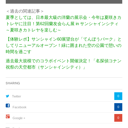
＜過去の関連記事＞
夏季としては、日本最大級の洋蘭の展示会・今年は夏咲きカ
トレヤに注目！第62回蘭友会らん展 in サンシャインシティ
～夏咲きカトレヤを楽しむ～
【体験レポ】サンシャイン60展望台が「てんぼうパーク」と
してリニューアルオープン！緑に囲まれた空の公園で憩いの
時間を過ごす
過去最大規模でのコラボイベント開催決定！「名探偵コナン
祝祭の天空都市（サンシャインシティ）」
Sharing
0
Twitter
0
Facebook
0
Google +