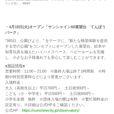
リンク付）」 990円
・4月18日(火)オープン「サンシャイン60展望台 てんぼう
パーク」
“365日、公園びより。” をテーマに、“新たな眺望体験を提供
する空の公園”をコンセプトにオープンした展望台。絵本や
知育玩具を備えたハイハイスペース、ベビールームを完備
し、小さなお子様連れでも安心して楽しむことができます。
●施設情報●
営業時間：11:00～21:00 ※最終入場は終了1時間前 ※時
期や特別営業時などにより変更がございます。
入場料金：
大人（高校生以上）平日700円～ 土日祝900円～
こども（小・中学生） 平日500円～ 土日祝600円～
小学生未満 無料 ※団体入場の際は有料 ※繁忙期料金の
設定有り。※詳細は公式HPをご確認ください。
公式HP：
https://sunshinecity.jp/observatory/