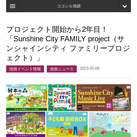
ココシル池袋
ホーム
プロジェクト開始から2年目！
検索
「Sunshine City FAMILY project（サ
店舗・施設最新情報
ンシャインシティ ファミリープロジ
ェクト）」
口コミ
2023-05-09
マイページ
池袋イベント情報
池袋ニュース
ブックマーク