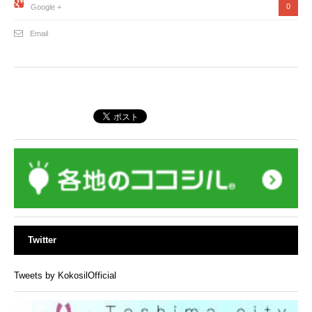
0
Google +
Email
Twitter
Tweets by KokosilOfficial