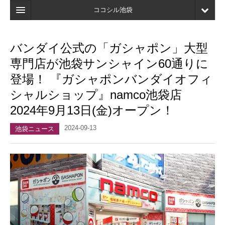
ココシル池袋
ホーム
バンダイ公式の「ガシャポン」大型
検索
専門店が池袋サンシャイン60通りに
店舗・施設最新情報
登場！ 『ガシャポンバンダイオフィ
シャルショップ』namco池袋店
口コミ
2024年9月13日(金)オープン！
マイページ
2024-09-13
池袋ニュース
ブックマーク