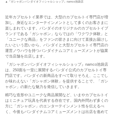
▲『ガシャポンバンダイオフィシャルショップ』namco池袋店
近年カプセルトイ業界では、大型のカプセルトイ専門店が増
加し、身近なエンターテインメントとして多くのお客さまに
楽しまれています。バンダイのオリジナルのカプセルトイブ
ランドである「ガシャポン」ならではの「ワクワク体験」と
「ユニークな商品」をファンの皆さまに向けて直接お届けし
たいという思いから、バンダイと大型カプセルトイ専門店の
運営ノウハウを持つバンダイナムコアミューズメントが協業
で当店舗を出店します。
『ガシャポンバンダイオフィシャルショップ』namco池袋店
は、250面を一堂に展開するバンダイ公式のカプセルトイ専
門店です。バンダイの新商品をすべて取りそろえ、ここでし
か味わえない「ガシャポン体験」を提供することで、「ガシ
ャポン」の新たな魅力を発信していきます。
精巧な造形やユニークな商品展開など、いまやカプセルトイ
はミニチュア玩具を代表する存在です。国内外問わず多くの
方に「ガシャポン」のエンターテインメント性を伝えるべ
く、今後もバンダイナムコアミューズメントは出店を進めて