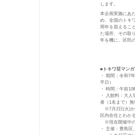
します。
本企画実施にあ
め、全国のトキ
周年を迎えるこ
た場所、その取
年を機に、区民
■トキワ荘マンガ
・ 期間：令和7
平日）
・ 時間：午前1
・ 入館料：大人
者（1名まで）無
※7月2日(火)
区内在住とわか
※現在開催中の
・ 主催：豊島