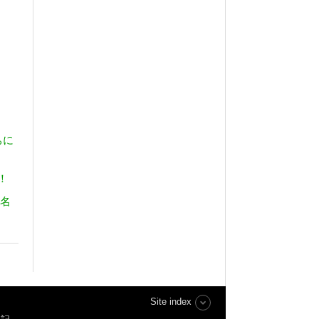
ちに
！
0名
Site index