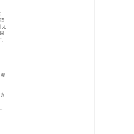
じ
5
叶え
周
す。
は翌
助
に、