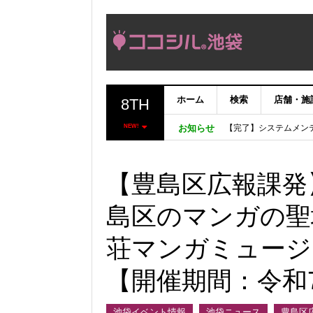
ホーム
検索
店舗・施
8TH
【完了】システムメン
【重要：9月5日（火
NEW!
お知らせ
「いま、困っている店
ココシルアプリ無料配
【豊島区広報課発
島区のマンガの聖
荘マンガミュージ
【開催期間：令和7年
池袋イベント情報
池袋ニュース
豊島区