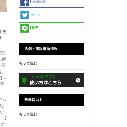
Facebook
Twitter
LINE
年を
ま
店舗・施設最新情報
家た
に解
もっと読む
が置
現。
荘マ
1万
のふ
最新口コミ
絵
だい
もっと読む
、7
料に