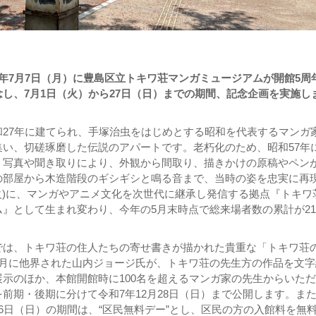
年7月7日（月）に豊島区立トキワ荘マンガミュージアムが開館5周
し、7月1日（火）から27日（日）までの期間、記念企画を実施し
和27年に建てられ、手塚治虫をはじめとする昭和を代表するマンガ
集い、切磋琢磨した伝説のアパートです。老朽化のため、昭和57年
、写真や聞き取りにより、外観から間取り、描きかけの原稿やペン
の部屋から木造階段のギシギシと鳴る音まで、当時の姿を忠実に再
(火)に、マンガやアニメ文化を次世代に継承し発信する拠点『トキワ
』として生まれ変わり、今年の5月末時点で総来場者数の累計が2
。
では、トキワ荘の住人たちの寄せ書きが描かれた貴重な「トキワ荘
2月に他界された山内ジョージ氏が、トキワ荘の先生方の作品を文字
示のほか、本館開館時に100名を超えるマンガ家の先生からいた
前期・後期に分けて令和7年12月28日（日）まで公開します。また
6日（日）の期間は、“区民無料デー”とし、区民の方の入館料を無