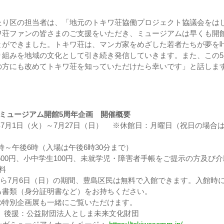
たり区の担当者は、「地元のトキワ荘協働プロジェクト協議会をは
ワ荘ファンの皆さまのご支援をいただき、ミュージアムは早くも開館
とができました。トキワ荘は、マンガ家をめざした若者たちが夢を
り組みを地域の文化として引き続き発信していきます。また、この5
の方にも改めてトキワ荘を知っていただけたら幸いです」と話しま
ミュージアム開館5周年企画 開催概要
年7月1日（火）～7月27日（日） ※休館日：月曜日（祝日の場合
0時～午後6時（入場は午後6時30分まで）
500円、小中学生100円、未就学児・障害者手帳をご提示の方及び介
料
から7月6日（日）の期間、豊島区民は無料で入館できます。入館時
る書類（身分証明書など）をお持ちください。
特別企画展も一緒にご覧いただけます。
区、後援：公益財団法人としま未来文化財団