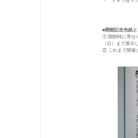
・ トキワ荘マ
■開館記念色紙
① 開館時に寄せ
（日）まで展示
② これまで開催