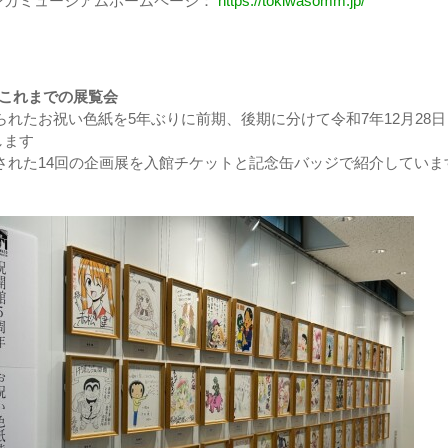
ンガミュージアムホームページ：
https://tokiwasomm.jp/
とこれまでの展覧会
られたお祝い色紙を5年ぶりに前期、後期に分けて令和7年12月28日
します
された14回の企画展を入館チケットと記念缶バッジで紹介していま