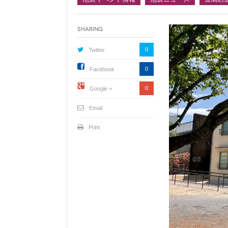
Sharing
0
Twitter
0
Facebook
0
Google +
Email
Print