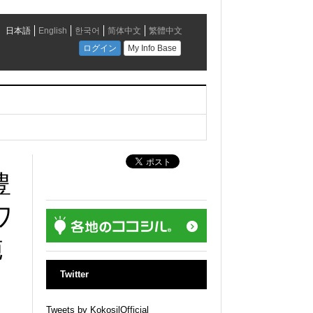
豊
ワ
施
Twitter
Tweets by KokosilOfficial