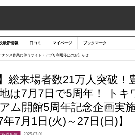
設最新情報
口コミ
マイページ
ブックマーク
テナンス作業に伴うサイト・アプリ利用停止のお知らせ
）22時】ココシル：アカウントサービス移行のお知らせ
舗の皆様を応援させていただきたい！」
信中！
】総来場者数21万人突破！
地は7月7日で5周年！ トキ
アム開館5周年記念企画実
7月1日(火)～27日(日)】
2025-07-01
広報課配信