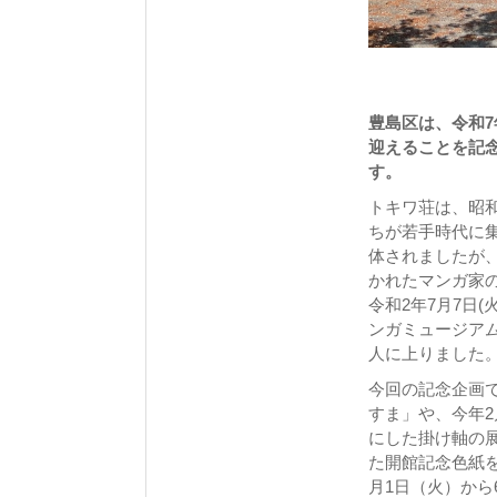
豊島区は、令和7
迎えることを記念
す。
トキワ荘は、昭
ちが若手時代に
体されましたが
かれたマンガ家
令和2年7月7日
ンガミュージアム
人に上りました
今回の記念企画
すま」や、今年
にした掛け軸の展
た開館記念色紙を
月1日（火）から