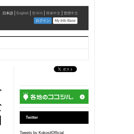
営
な
日
Twitter
Tweets by KokosilOfficial