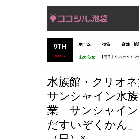
ホーム
検索
店舗・施
9TH
【完了】システムメン
NEW!
お知らせ
【重要：9月5日（火
「いま、困っている店
ココシルアプリ無料配
水族館・クリオネ好
サンシャイン水族
業 サンシャイン
だすいぞくかん」 
（日）*