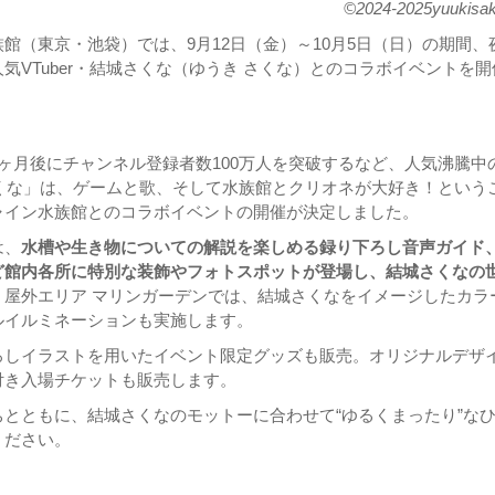
©2024-2025yuukisa
館（東京・池袋）では、9月12日（金）～10月5日（日）の期間、
気VTuber・結城さくな（ゆうき さくな）とのコラボイベントを開
ヶ月後にチャンネル登録者数100万人を突破するなど、人気沸騰中
城さくな」は、ゲームと歌、そして水族館とクリオネが大好き！という
ャイン水族館とのコラボイベントの開催が決定しました。
は、
水槽や生き物についての解説を楽しめる録り下ろし音声ガイド
ど館内各所に特別な装飾やフォトスポットが登場し、結城さくなの
。
屋外エリア マリンガーデンでは、結城さくなをイメージしたカラ
ルイルミネーションも実施します。
ろしイラストを用いたイベント限定グッズも販売。オリジナルデザ
付き入場チケットも販売します。
とともに、結城さくなのモットーに合わせて“ゆるくまったり”な
ください。