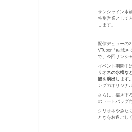
サンシャイン水族
特別営業として人
します。
配信デビューの2
VTuber「結
で、今回サンシ
イベント期間中
リオネの水槽な
観を演出します
ングのオリジナ
さらに、描き下
のトートバッグ
クリオネや魚たち
ときをお過ごし