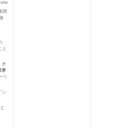
kuna
夜間
催
の
こと
、ク
世界
ーリ
イン
ひと