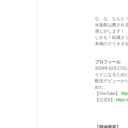
な、な、なんと
水族館は癒され
感じがします！
しかも！結城さ
本物のクリオネ
プロフィール
2024年10月2
イドになるため
配信デビューから
めた。
【YouTube】
htt
【公式X】
https:
【開催概要】