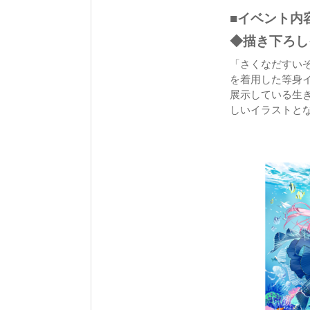
■イベント内
◆描き下ろし
「さくなだすい
を着用した等身
展示している生
しいイラストと