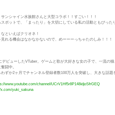
！サンシャイン水族館さんと大型コラボ！！すごい！！！
るスポットで、「まったり」を大切にしている私の活動ともぴった
くなといえばクリオネ！
を見れる機会はなかなかないので、めーーーっちゃたのしみ！！！
7日にデビューしたVTuber。ゲームと歌が大好きな女の子で、一流の猫
に奮闘中。
わずか2ヶ月でチャンネル登録者数100万人を突破し、大きな話題
ps://www.youtube.com/channel/UCrV1Hf5r8P148idjoSfrGEQ
//x.com/yuki_sakuna