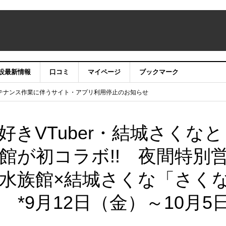
設最新情報
口コミ
マイページ
ブックマーク
テナンス作業に伴うサイト・アプリ利用停止のお知らせ
）22時】ココシル：アカウントサービス移行のお知らせ
舗の皆様を応援させていただきたい！」
信中！
きVTuber・結城さくなと
館が初コラボ!! 夜間特別
水族館×結城さくな「さく
*9月12日（金）～10月5