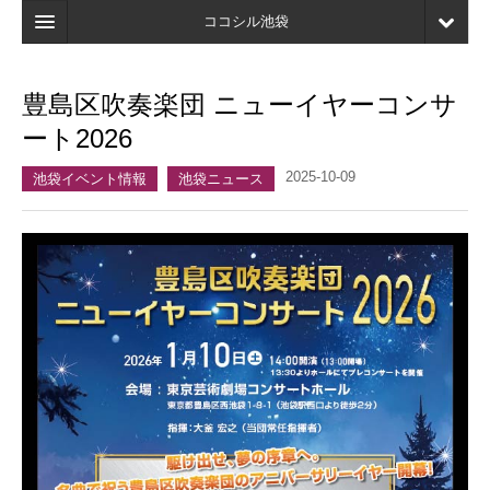
ココシル池袋
ホーム
豊島区吹奏楽団 ニューイヤーコンサ
検索
ート2026
店舗・施設最新情報
2025-10-09
池袋イベント情報
池袋ニュース
口コミ
マイページ
ブックマーク