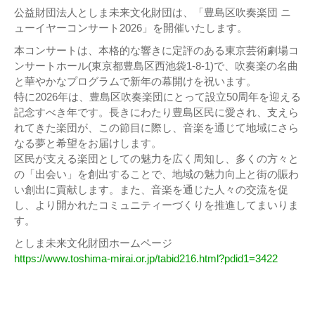
公益財団法人としま未来文化財団は、「豊島区吹奏楽団 ニ
ューイヤーコンサート2026」を開催いたします。
本コンサートは、本格的な響きに定評のある東京芸術劇場コ
ンサートホール(東京都豊島区西池袋1-8-1)で、吹奏楽の名曲
と華やかなプログラムで新年の幕開けを祝います。
特に2026年は、豊島区吹奏楽団にとって設立50周年を迎える
記念すべき年です。長きにわたり豊島区民に愛され、支えら
れてきた楽団が、この節目に際し、音楽を通じて地域にさら
なる夢と希望をお届けします。
区民が支える楽団としての魅力を広く周知し、多くの方々と
の「出会い」を創出することで、地域の魅力向上と街の賑わ
い創出に貢献します。また、音楽を通じた人々の交流を促
し、より開かれたコミュニティーづくりを推進してまいりま
す。
としま未来文化財団ホームページ
https://www.toshima-mirai.or.jp/tabid216.html?pdid1=3422