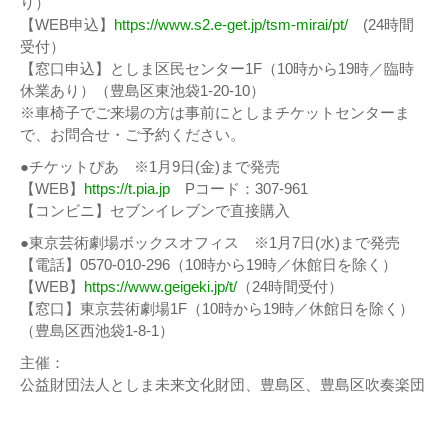
り）
【WEB申込】
https://www.s2.e-get.jp/tsm-mirai/pt/
(24時間
受付）
【窓口申込】としま区民センター1F（10時から19時／臨時
休業あり）（豊島区東池袋1-20-10）
※車椅子でご来場の方は事前にとしまチケットセンターま
で、お問合せ・ご予約ください。
●チケットぴあ ※1月9日(金)まで発売
【WEB】
https://t.pia.jp
Pコード：307-961
【コンビニ】セブンイレブンで直接購入
●東京芸術劇場ボックスオフィス ※1月7日(水)まで発売
【電話】0570-010-296（10時から19時／休館日を除く）
【WEB】
https://www.geigeki.jp/t/
（24時間受付）
【窓口】東京芸術劇場1F（10時から19時／休館日を除く）
（豊島区西池袋1-8-1）
主催：
公益財団法人としま未来文化財団、豊島区、豊島区吹奏楽団