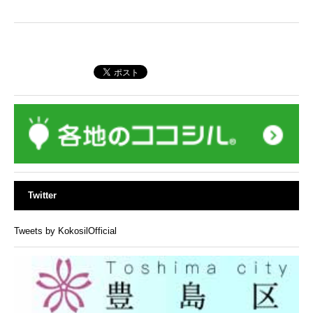
Twitter
Tweets by KokosilOfficial