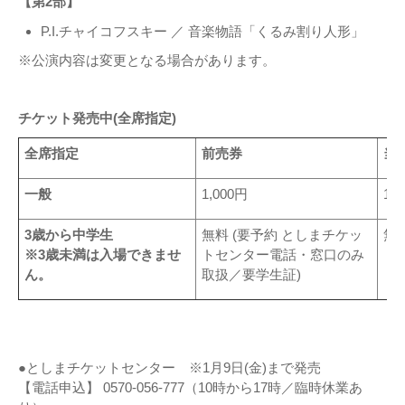
【第2部】
P.I.チャイコフスキー ／ 音楽物語「くるみ割り人形」
※公演内容は変更となる場合があります。
チケット発売中(全席指定)
全席指定
前売券
当
一般
1,000円
1,
3歳から中学生
無料 (要予約 としまチケッ
無
※3歳未満は入場できませ
トセンター電話・窓口のみ
ん。
取扱／要学生証)
●としまチケットセンター ※1月9日(金)まで発売
【電話申込】 0570-056-777（10時から17時／臨時休業あ