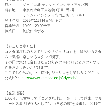
店名 ：ジェリコ堂 サンシャインシティアルパ店
所在地 ：東京都豊島区東池袋3丁目1番2号
サンシャインシティ専門店街アルパB1
開店時期：2025年11月14日(金)予定
営業時間：10:00～20:00予定
休業日 ：施設に準ずる
【ジェリコ堂とは】
コメダ珈琲店の人気ドリンク「ジェリコ」を、幅広いカスタ
ムで気軽に楽しめるスタンド喫茶。
その日の気分に合わせた自分好みの1杯でひとときのくつろ
ぎをお楽しみいただけます。
ここでしか飲めない、特別なジェリコをお楽しみください。
公式HP：
https://www.komeda.co.jp/jelycodo/
【企業概要】
1968年、名古屋市で「コメダ珈琲店」を開店して以来、フル
サービス型の喫茶店として“くつろぎの場”を提供し、2019年