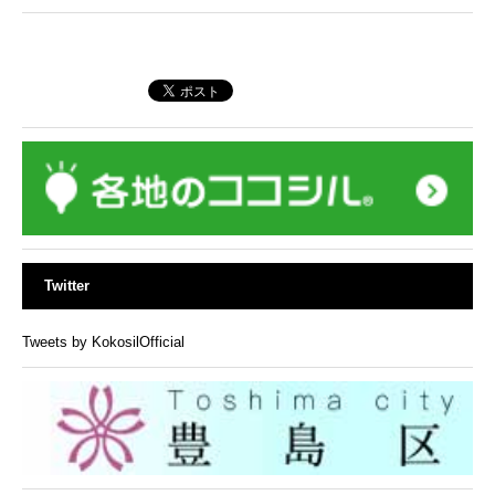
Twitter
Tweets by KokosilOfficial