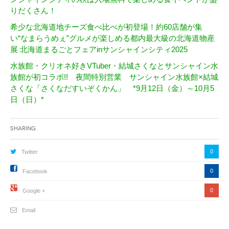
りだくさん！
希少な北海道地チーズ食べ比べが初登場！約60店舗が集
い“なまらうめぇ”グルメが楽しめる都内最大級の北海道物産
展 北海道まるごとフェアinサンシャインシティ2025
水族館・クリオネ好きVTuber・結城さくなとサンシャイン水
族館が初コラボ!! 夜間特別営業 サンシャイン水族館×結城
さくな「さくなだすいぞくかん」 *9月12日（金）～10月5
日（日）*
Sharing
0
Twitter
0
Facebook
0
Google +
Email