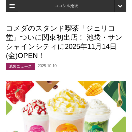
ココシル池袋
ホーム
コメダのスタンド喫茶「ジェリコ
検索
堂」ついに関東初出店！ 池袋・サン
店舗・施設最新情報
シャインシティに2025年11月14日
(金)OPEN！
口コミ
2025-10-10
マイページ
池袋ニュース
ブックマーク