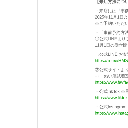
【来店方法につ
・来店には『事
2025年11月
※ご予約いただ
・『事前予約方
①公式LINEより
11月1日の受付
↓↓公式LINE 
https://lin.ee/H
②公式サイトよ
↓↓「ぬい服試着
https://www.favf
・公式TikTok
https://www.tikt
・公式Instag
https://www.inst