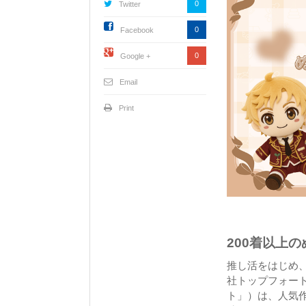
0
Twitter
0
Facebook
0
Google +
Email
Print
200着以上
推し活をはじめ
社トップフォー
ト」）は、人気