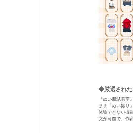
◆厳選された
『ぬい服試着室
まま「ぬい撮り
体験できない撮
文が可能で、作