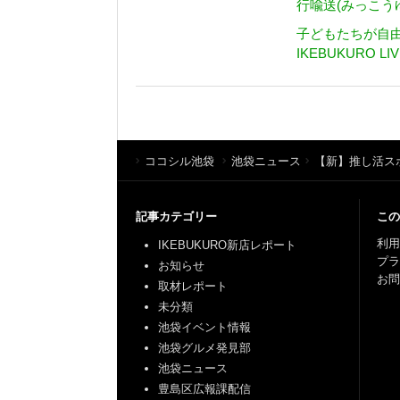
行喩送(みっこう
子どもたちが自
IKEBUKURO LIV
ココシル池袋
池袋ニュース
【新】推し活スポ
記事カテゴリー
この
利用
IKEBUKURO新店レポート
プ
お知らせ
お問
取材レポート
未分類
池袋イベント情報
池袋グルメ発見部
池袋ニュース
豊島区広報課配信