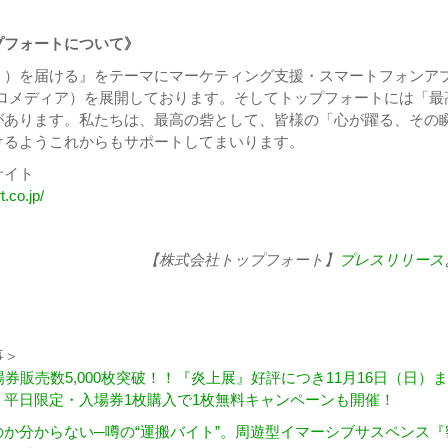
プフォートについて》
う）を届ける』をテーマにマーケティング支援・スマートフォンア
（トロメディア）を展開しております。そしてトップフォートには「最
があります。私たちは、最高の砦として、皆様の「心が躍る、その
けるようこれからもサポートしてまいります。
サイト
t.co.jp/
【株式会社トップフォート】
プレスリリース
事＞
場券販売数5,000枚突破！！『炎上展』好評につき11月16日（日）
！平日限定・入場券1枚購入で1枚無料キャンペーンも開催！
か分からない─噂の“運搬バイト”。周遊型イマーシブサスペンス『