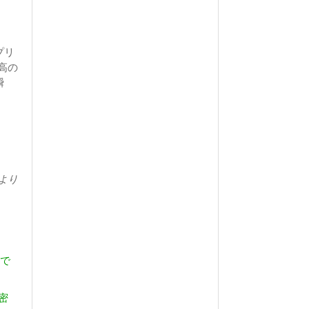
プリ
高の
瞬
より
まで
密