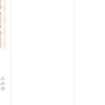
した
しか
ト注
。