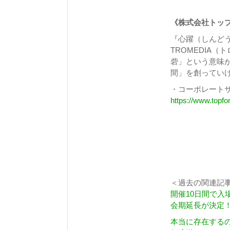
《株式会社トッ
『心躍（しんど
TROMEDIA
砦」という意味
間」を創ってい
・コーポレート
https://www.topfor
＜過去の関連記
開催10日間で入
会期延長が決定
本当に存在するの