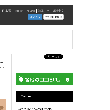
に
Twitter
Tweets by KokosilOfficial