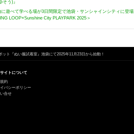
ゆそう)』
由に遊べて学べる場が3日間限定で池袋・サンシャインシティに登場
ING LOOP×Sunshine City PLAYPARK 2025＞
ット『ぬい服試着室』池袋にて2025年11月23日から始動！
サイトについて
規約
ライバシーポリシー
い合せ