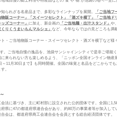
地域自慢の郷土料理や特産品などの“食”や“物”が池袋の地へ一堂に
や知られざる名産品まで、多彩なラインナップを展開。
「ご当地フ
地物販コーナー」「スイーツセレクト」「酒ズキ横丁」「ご当地ド
キッズコーナー」
に加え、新企画の
「ご当地麺・出汁スタンド」
や
ほくりくうまいもんマルシェ」
など、今年ならではの見どころも満
ート・ご当地物販コーナー・スイーツセレクト・酒ズキ横丁など様
ます。ご当地自慢の逸品を、池袋サンシャインシティで是非ご堪能
場に来られない方も楽しめるよう、「ニッポン全国オンライン物産
月11日～11月30日まで】も同時開催。全国の味覚と名品をどこからでも
ます。
～
法に基づき、主に町村部に設立された公的団体です。全国に1,58
府県に47の都道府県連合会があり、約80万の事業者等が加入して
連合会は、都道府県商工会連合会を会員とする総合経済団体です。