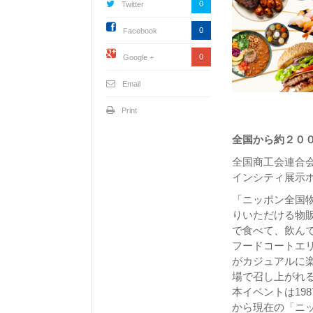
0
Twitter
0
Facebook
0
Google +
Email
Print
全国から約２０
全国商工会連合会
インシティ展示ホ
「ニッポン全国
りいただける物販
で食べて、飲ん
フードコートエリ
がカジュアルに
場で召し上がれる
本イベントは19
から現在の「ニ