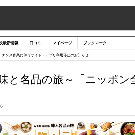
設最新情報
口コミ
マイページ
ブックマーク
テナンス作業に伴うサイト・アプリ利用停止のお知らせ
）22時】ココシル：アカウントサービス移行のお知らせ
舗の皆様を応援させていただきたい！」
信中！
味と名品の旅～「ニッポン
06