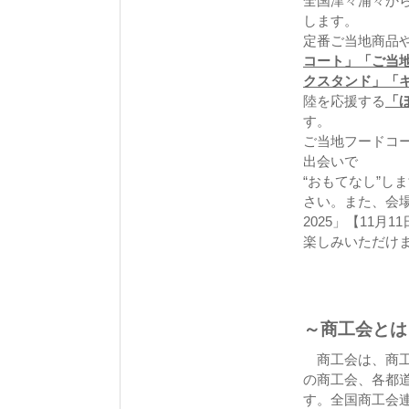
全国津々浦々から
します。
定番ご当地商品
コート」「ご当
クスタンド」「
陸を応援する
「
す。
ご当地フードコ
出会いで
“おもてなし”し
さい。また、会
2025」【11
楽しみいただけ
～商工会とは
商工会は、商工会
の商工会、各都道
す。全国商工会