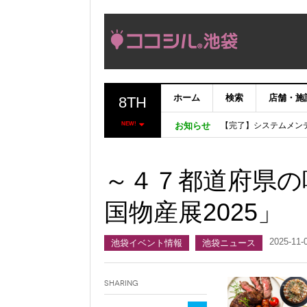
ホーム
検索
店舗・施
8TH
【完了】システムメン
NEW!
お知らせ
【重要：9月5日（火
「いま、困っている店
ココシルアプリ無料配
～４７都道府県の
国物産展2025」
2025-11-
池袋イベント情報
池袋ニュース
Sharing