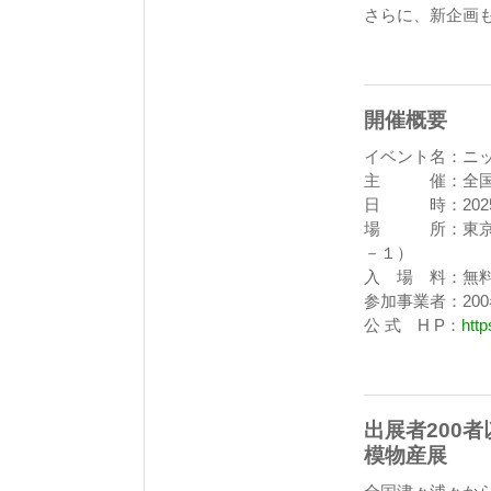
さらに、新企画
開催概要
イベント名：ニッ
主 催：全国
日 時：2025年
場 所：東京・
－１）
入 場 料：無
参加事業者：20
公 式 H P：
http
出展者200
模物産展