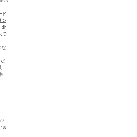
集結
ード
リン
、北
載で
々な
くだ
展
お
9
いま