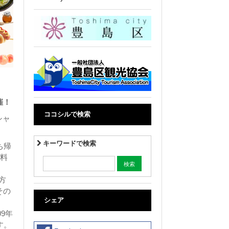
催！
ココシルで検索
シャ
キーワードで検索
ち帰
無料
方
その
シェア
9年
す。