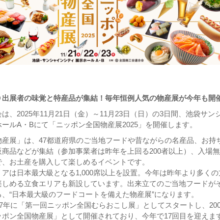
０出展者の味覚と特産品が集結！毎年恒例人気の物産展が今年も開
は、2025年11月21日（金）～11月23日（日）の3日間、池袋サン
ールA・Bにて「ニッポン全国物産展2025」を開催します。
物産展」は、47都道府県のご当地フードや昔ながらの名産品、お持
商品などが集結（参加事業者は昨年を上回る200者以上）、入場
で、お土産を購入して楽しめるイベントです。
アは日本最大級となる1,000席以上を設置。今年は昨年より多くの
楽しめる立食エリアも新設しています。出来立てのご当地フードが
、“日本最大級のフードコートを備えた物産展”になります。
87年に「第一回ニッポン全国むらおこし展」としてスタートし、200
ッポン全国物産展」として開催されており、今年で17回目を迎えま