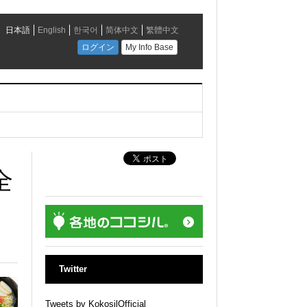
全
Twitter
Tweets by KokosilOfficial