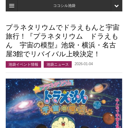
ココシル池袋
ホーム
プラネタリウムでドラえもんと宇宙
検索
旅行！『プラネタリウム ドラえも
店舗・施設最新情報
ん 宇宙の模型』池袋・横浜・名古
屋3館でリバイバル上映決定！
口コミ
2026-01-04
マイページ
池袋イベント情報
池袋ニュース
ブックマーク