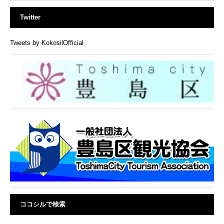
Twitter
Tweets by KokosilOfficial
ココシルで検索