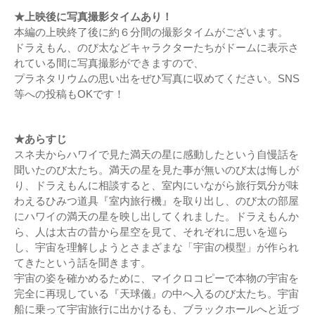
★上映後に写真撮影タイムあり！
本編の上映終了後に約６分間の撮影タイムがございます。
ドラえもん、のび太などキャラクターたちがドームに表示さ
れている間に写真撮影ができますので、
プラネタリウムの思い出をぜひ写真に収めてください。SNS
等への投稿もOKです！
★あらすじ
スネ夫からハワイで見た満天の星に感動したという自慢話を
聞いたのび太たち。満天の星を見た事が無いのび太は悔しが
り、ドラえもんに相談すると、室内にいながら旅行気分が味
わえるひみつ道具『室内旅行機』を取り出し、のび太の部屋
にハワイの満天の星を映し出してくれました。ドラえもんか
ら、人は太古の昔から星空を見て、それぞれに思いを巡ら
し、宇宙を理解しようとさまざまな「宇宙の模型」が作られ
てきたという話を聞きます。
宇宙の姿を確かめるために、マイクロコピーで本物の宇宙を
完全に再現している『天球儀』の中へ入るのび太たち。宇宙
船に乗って宇宙旅行に出かけるも、ブラックホールへと近づ