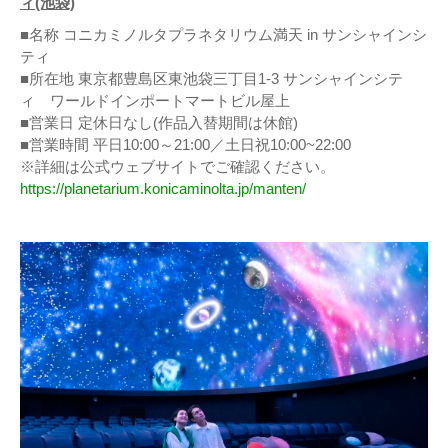
ィ(池袋)
■名称 コニカミノルタプラネタリウム満天 in サンシャインシ
ティ
■所在地 東京都豊島区東池袋三丁目1-3 サンシャインシテ
ィ ワールドインポートマートビル屋上
■営業日 定休日なし(作品入替期間は休館)
■営業時間 平日10:00～21:00／土日祝10:00~22:00
※詳細は公式ウェブサイトでご確認ください。
https://planetarium.konicaminolta.jp/manten/