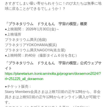
きすぎてしまい吸い寄せられそうに！のび太たちは無事に地
球に戻ることができるでしょうか！？
「プラネタリウム ドラえもん 宇宙の模型」概要
●上映期間： 2026年1月30日(金)～
●上映場所
プラネタリウム満天(池袋)
プラネタリアYOKOHAMA(横浜)
プラネタリウム満天NAGOYA(名古屋)
●上映時間：約40分（撮影タイム６分を含む）
「プラネタリウム ドラえもん 宇宙の模型」公式ウェブサ
イト
https://planetarium.konicaminolta.jp/program/doraemon2024/?
rl=251225_all_doraemon
●チケット販売：
Starry Members会員さまは上映7日前の正午12時から、非会
員さまは上映5日前の正午12時からオンライン購入が可能で
す。