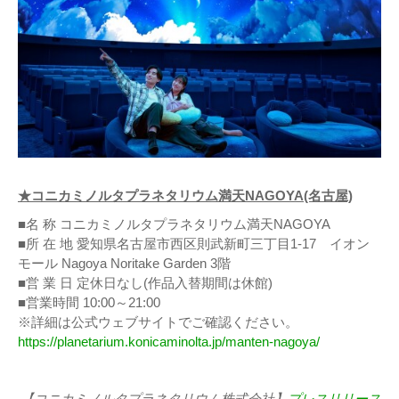
★コニカミノルタプラネタリウム満天NAGOYA(名古屋)
■名 称 コニカミノルタプラネタリウム満天NAGOYA
■所 在 地 愛知県名古屋市西区則武新町三丁目1-17 イオン
モール Nagoya Noritake Garden 3階
■営 業 日 定休日なし(作品入替期間は休館)
■営業時間 10:00～21:00
※詳細は公式ウェブサイトでご確認ください。
https://planetarium.konicaminolta.jp/manten-nagoya/
【コニカミノルタプラネタリウム株式会社】
プレスリリース