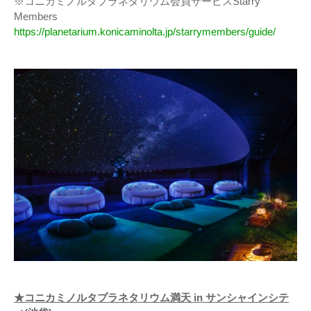
※コニカミノルタプラネタリウム会員サービスStarry
Members
https://planetarium.konicaminolta.jp/starrymembers/guide/
★コニカミノルタプラネタリウム満天 in サンシャインシテ