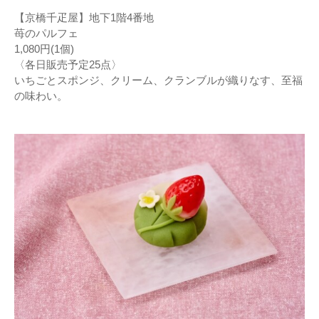
【京橋千疋屋】地下1階4番地
苺のパルフェ
1,080円(1個)
〈各日販売予定25点〉
いちごとスポンジ、クリーム、クランブルが織りなす、至福
の味わい。