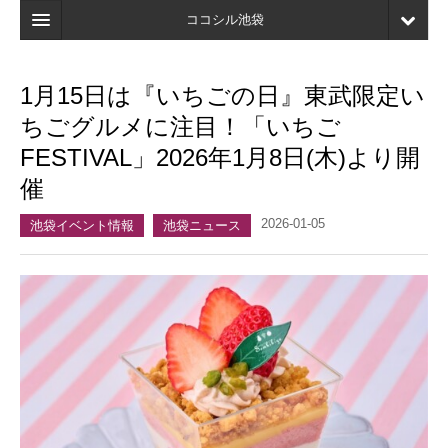
ココシル池袋
ホーム
1月15日は『いちごの日』東武限定い
検索
ちごグルメに注目！「いちご
店舗・施設最新情報
FESTIVAL」2026年1月8日(木)より開
催
口コミ
2026-01-05
マイページ
池袋イベント情報
池袋ニュース
ブックマーク