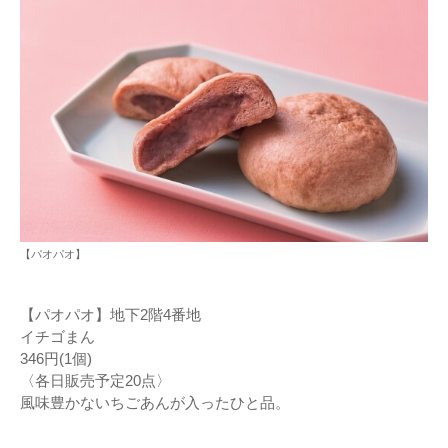
【パオパオ】
【パオパオ】地下2階4番地
イチゴまん
346円(1個)
〈各日販売予定20点〉
風味豊かないちごあんが入ったひと品。