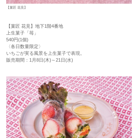
【菓匠 花見】
【菓匠 花見】地下1階4番地
上生菓子「苺」
540円(1個)
〈各日数量限定〉
いちごが実る風景を上生菓子で表現。
販売期間：1月8日(木)～21日(水)