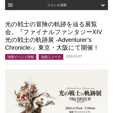
ココシル池袋
ホーム
光の戦士の冒険の軌跡を辿る展覧
検索
会。『ファイナルファンタジーXIV
店舗・施設最新情報
光の戦士の軌跡展 -Adventurer’s
Chronicle-』東京・大阪にて開催！
口コミ
2026-03-07
マイページ
池袋イベント情報
池袋ニュース
ブックマーク