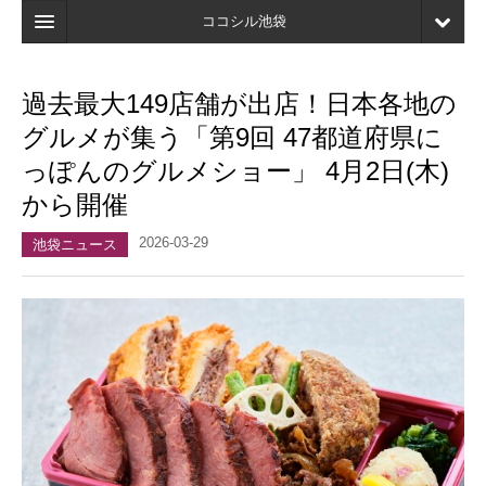
ココシル池袋
ホーム
過去最大149店舗が出店！日本各地の
検索
グルメが集う「第9回 47都道府県に
店舗・施設最新情報
っぽんのグルメショー」 4月2日(木)
から開催
口コミ
2026-03-29
マイページ
池袋ニュース
ブックマーク