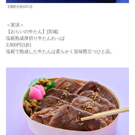
【飛騨天狗GIFU】
＜実演＞
【おらいの牛たん】[宮城]
塩糀熟成厚切り牛たんわっぱ
2,800円(1折)
塩糀で熟成した牛たんは柔らかく旨味際立つひと品。