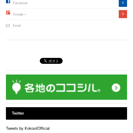
0
Facebook
0
Google +
Email
Twitter
Tweets by KokosilOfficial