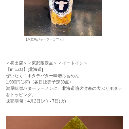
【八丈島ジャージーカフェ】
＜初出店＞＜東武限定品＞＜イートイン＞
【in EZO】[北海道]
ぜいたく！ホタテバター味噌らぁめん
1,980円(1杯)〈各日販売予定30点〉
濃厚味噌バターラーメンに、北海道噴火湾産の大ぶりホタテ
をトッピング。
販売期間：4月2日(木)～7日(火)