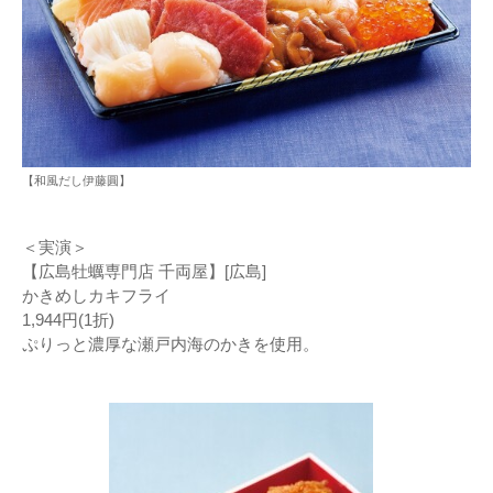
【和風だし伊藤圓】
＜実演＞
【広島牡蠣専門店 千両屋】[広島]
かきめしカキフライ
1,944円(1折)
ぷりっと濃厚な瀬戸内海のかきを使用。