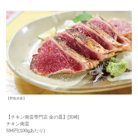
【野島水産】
【チキン南蛮専門店 金の皿】[宮崎]
チキン南蛮
594円(100gあたり)