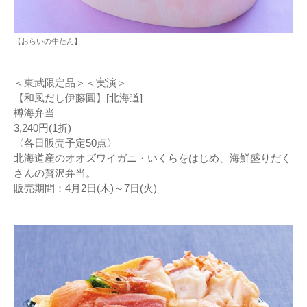
【おらいの牛たん】
＜東武限定品＞＜実演＞
【和風だし伊藤圓】[北海道]
樽海弁当
3,240円(1折)
〈各日販売予定50点〉
北海道産のオオズワイガニ・いくらをはじめ、海鮮盛りだく
さんの贅沢弁当。
販売期間：4月2日(木)～7日(火)