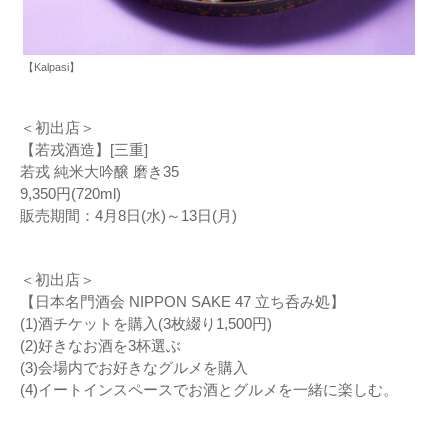
【Kalpasi】
＜初出店＞
【若戎酒造】[三重]
若戎 純米大吟醸 磨き35
9,350円(720ml)
販売期間：4月8日(水)～13日(月)
＜初出店＞
【日本名門酒会 NIPPON SAKE 47 立ち呑み処】
(1)酒チケットを購入(3枚綴り1,500円)
(2)好きなお酒を3杯選ぶ
(3)会場内でお好きなグルメを購入
(4)イートインスペースでお酒とグルメを一緒に楽しむ。