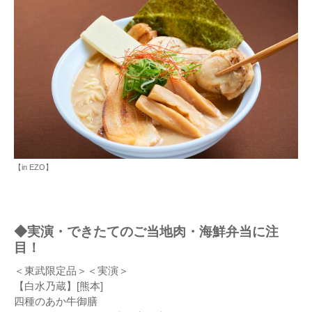
【in EZO】
◆実演・できたてのご当地肉・海鮮弁当に注
目！
＜東武限定品＞＜実演＞
【白水乃蔵】[熊本]
四種のあか牛御膳