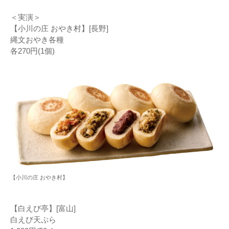
＜実演＞
【小川の庄 おやき村】[長野]
縄文おやき各種
各270円(1個)
【小川の庄 おやき村】
【白えび亭】[富山]
白えび天ぷら