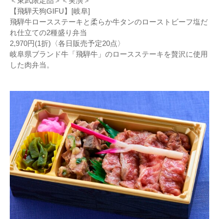
＜東武限定品＞＜実演＞
【飛騨天狗GIFU】[岐阜]
飛騨牛ロースステーキと柔らか牛タンのローストビーフ塩だ
れ仕立ての2種盛り弁当
2,970円(1折)〈各日販売予定20点〉
岐阜県ブランド牛「飛騨牛」のロースステーキを贅沢に使用
した肉弁当。