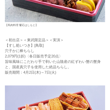
【馬肉料理 饗応はしもと】
＜初出店＞＜東武限定品＞＜実演＞
【すし処いつき】[鳥取]
穴子かに棒ちらし
2,079円(1折)〈各日販売予定20点〉
旨味風味にこだわり手で剥いた山陰産の紅ずわい蟹の蟹身
と、国産真穴子を使用した絶品ちらし。
販売期間：4月2日(木)～7日(火)