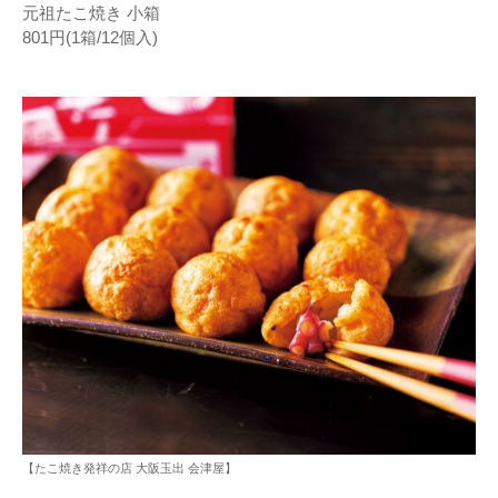
元祖たこ焼き 小箱
801円(1箱/12個入)
【たこ焼き発祥の店 大阪玉出 会津屋】