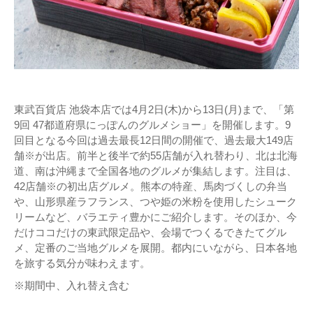
東武百貨店 池袋本店では4月2日(木)から13日(月)まで、「第
9回 47都道府県にっぽんのグルメショー」を開催します。9
回目となる今回は過去最長12日間の開催で、過去最大149店
舗※が出店。前半と後半で約55店舗が入れ替わり、北は北海
道、南は沖縄まで全国各地のグルメが集結します。注目は、
42店舗※の初出店グルメ。熊本の特産、馬肉づくしの弁当
や、山形県産ラフランス、つや姫の米粉を使用したシューク
リームなど、バラエティ豊かにご紹介します。そのほか、今
だけココだけの東武限定品や、会場でつくるできたてグル
メ、定番のご当地グルメを展開。都内にいながら、日本各地
を旅する気分が味わえます。
※期間中、入れ替え含む