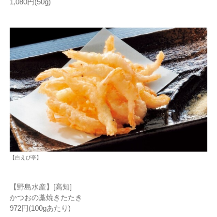
1,080円(50g)
【白えび亭】
【野島水産】[高知]
かつおの藁焼きたたき
972円(100gあたり)