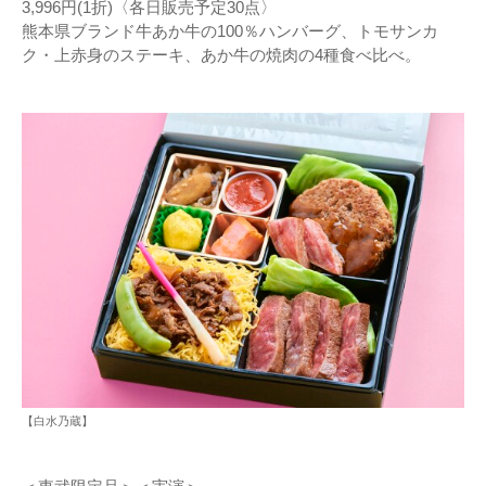
3,996円(1折)〈各日販売予定30点〉
熊本県ブランド牛あか牛の100％ハンバーグ、トモサンカ
ク・上赤身のステーキ、あか牛の焼肉の4種食べ比べ。
【白水乃蔵】