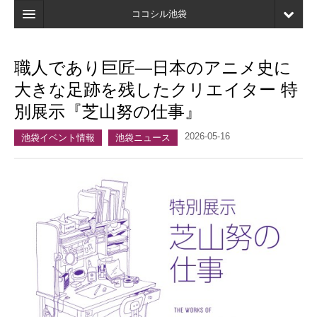
ココシル池袋
ホーム
職人であり巨匠—日本のアニメ史に
検索
大きな足跡を残したクリエイター 特
店舗・施設最新情報
別展示『芝山努の仕事』
口コミ
2026-05-16
池袋イベント情報
池袋ニュース
マイページ
ブックマーク