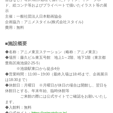
ド、絵コンテ等およびプライベートで描いたイラスト等の展
示
主催：一般社団法人日本動画協会
企画協力：アニメスタイル(株式会社スタイル)
費用：無料
■施設概要
◆名称：アニメ東京ステーション（略称：アニメ東京）
◆場所：藤久ビル東五号館 地上1～2階、地下1階（東京都
豊島区南池袋2-25-5）
※池袋駅東口から徒歩4分
◆営業時間：11:00～19:00（最終入場は18:45まで、企画展示
は18:30まで）
◆休館日：月曜日 ※月曜日が休日の場合は開館し、翌日を
休館日とする。年末年始、臨時休館等
ご来館の際には公式サイトでご確認をお願いいたし
ます。
◆入館料：無料
◆公式サイト：
https://animetokyo.jp/