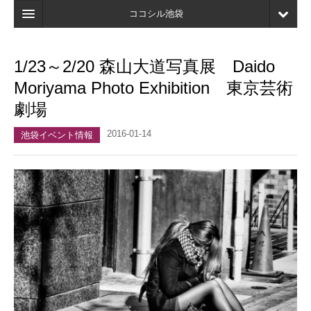
ココシル池袋
ホーム
1/23～2/20 森山大道写真展 Daido
検索
Moriyama Photo Exhibition 東京芸術
店舗・施設最新情報
劇場
口コミ
2016-01-14
池袋イベント情報
マイページ
ブックマーク