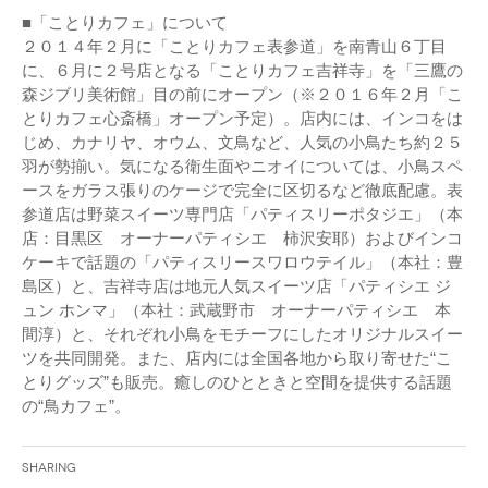
■「ことりカフェ」について
２０１４年２月に「ことりカフェ表参道」を南青山６丁目
に、６月に２号店となる「ことりカフェ吉祥寺」を「三鷹の
森ジブリ美術館」目の前にオープン（※２０１６年２月「こ
とりカフェ心斎橋」オープン予定）。店内には、インコをは
じめ、カナリヤ、オウム、文鳥など、人気の小鳥たち約２５
羽が勢揃い。気になる衛生面やニオイについては、小鳥スペ
ースをガラス張りのケージで完全に区切るなど徹底配慮。表
参道店は野菜スイーツ専門店「パティスリーポタジエ」（本
店：目黒区 オーナーパティシエ 柿沢安耶）およびインコ
ケーキで話題の「パティスリースワロウテイル」（本社：豊
島区）と、吉祥寺店は地元人気スイーツ店「パティシエ ジ
ュン ホンマ」（本社：武蔵野市 オーナーパティシエ 本
間淳）と、それぞれ小鳥をモチーフにしたオリジナルスイー
ツを共同開発。また、店内には全国各地から取り寄せた“こ
とりグッズ”も販売。癒しのひとときと空間を提供する話題
の“鳥カフェ”。
Sharing