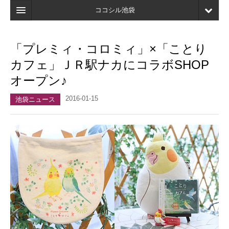
ココシル池袋
ホーム
「プレミィ・コロミィ」×「ことり
検索
カフェ」ＪＲ駅ナカにコラボSHOP
店舗・施設最新情報
オープン♪
口コミ
2016-01-15
池袋ニュース
マイページ
ブックマーク