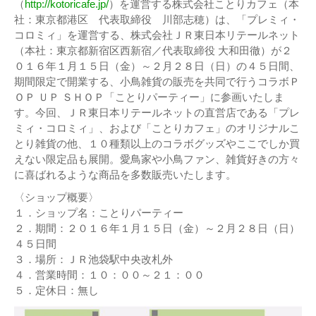
（
http://kotoricafe.jp/
）を運営する株式会社ことりカフェ（本
社：東京都港区 代表取締役 川部志穂）は、「プレミィ・
コロミィ」を運営する、株式会社ＪＲ東日本リテールネット
（本社：東京都新宿区西新宿／代表取締役 大和田徹）が２
０１６年１月１５日（金）～２月２８日（日）の４５日間、
期間限定で開業する、小鳥雑貨の販売を共同で行うコラボＰ
ＯＰ ＵＰ ＳＨＯＰ「ことりパーティー」に参画いたしま
す。今回、ＪＲ東日本リテールネットの直営店である「プレ
ミィ・コロミィ」、および「ことりカフェ」のオリジナルこ
とり雑貨の他、１０種類以上のコラボグッズやここでしか買
えない限定品も展開。愛鳥家や小鳥ファン、雑貨好きの方々
に喜ばれるような商品を多数販売いたします。
〈ショップ概要〉
１．ショップ名：ことりパーティー
２．期間：２０１６年１月１５日（金）～２月２８日（日）
４５日間
３．場所：ＪＲ池袋駅中央改札外
４．営業時間：１０：００～２１：００
５．定休日：無し