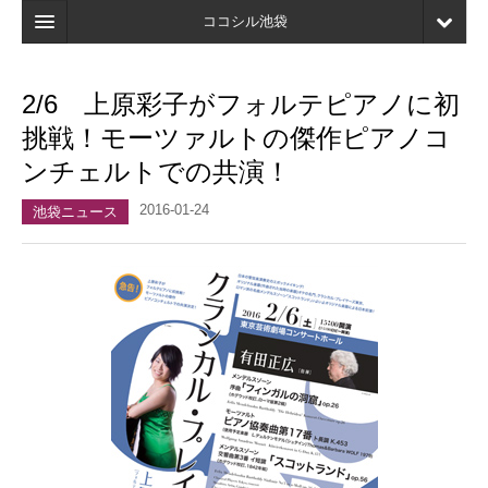
ココシル池袋
ホーム
2/6 上原彩子がフォルテピアノに初
検索
挑戦！モーツァルトの傑作ピアノコ
店舗・施設最新情報
ンチェルトでの共演！
口コミ
2016-01-24
池袋ニュース
マイページ
ブックマーク