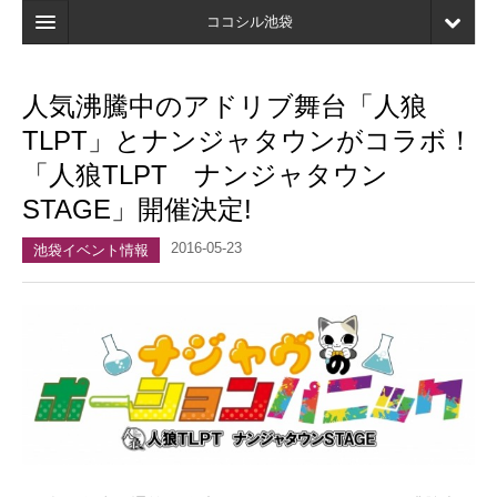
ココシル池袋
ホーム
人気沸騰中のアドリブ舞台「人狼
検索
TLPT」とナンジャタウンがコラボ！
店舗・施設最新情報
「人狼TLPT ナンジャタウン
STAGE」開催決定!
口コミ
2016-05-23
マイページ
池袋イベント情報
ブックマーク