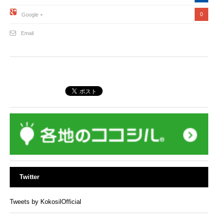
0
Google +
Email
Twitter
Tweets by KokosilOfficial