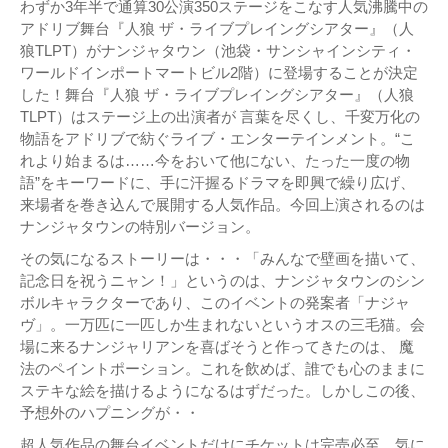
わずか3年半で通算30公演350ステージをこなす人気沸騰中の
アドリブ舞台『人狼 ザ・ライブプレイングシアター』（人
狼TLPT）がナンジャタウン（池袋・サンシャインシティ・
ワールドインポートマートビル2階）に登場することが決定
した！舞台『人狼 ザ・ライブプレイングシアター』（人狼
TLPT）はステージ上の出演者が 言葉を尽くし、千変万化の
物語をアドリブで紡ぐライブ・エンターテインメント。“こ
れより始まるは……今をおいて他にない、たった一度の物
語”をキーワードに、手に汗握るドラマを即興で繰り広げ、
来場者を巻き込んで展開する人気作品。今回上演されるのは
ナンジャタウンの特別バージョン。
その気になるストーリーは・・・「みんなで壁画を描いて、
記念日を祝うニャン！」というのは、ナンジャタウンのシン
ボルキャラクターであり、このイベントの発案者「ナジャ
ヴ」。一万匹に一匹しか生まれないというオスの三毛猫。会
場に来るナンジャリアンを喜ばそうと作ってきたのは、 魔
法のペイントポーション。これを飲めば、誰でも心のままに
ステキな絵を描けるようになるはずだった。しかしこの後、
予想外のハプニングが・・
超人気作品の舞台イベントだけにチケットは完売必至。気に