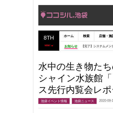
ホーム
検索
店舗・施
8TH
【完了】システムメン
【重要：9月5日（火
NEW!
お知らせ
「いま、困っている店
ココシルアプリ無料配
水中の生き物たち
シャイン水族館「
ス先行内覧会レポ
2020-09-
池袋イベント情報
池袋ニュース