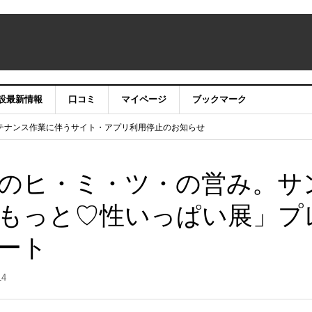
設最新情報
口コミ
マイページ
ブックマーク
テナンス作業に伴うサイト・アプリ利用停止のお知らせ
）22時】ココシル：アカウントサービス移行のお知らせ
舗の皆様を応援させていただきたい！」
信中！
のヒ・ミ・ツ・の営み。サ
もっと♡性いっぱい展」プ
ート
14