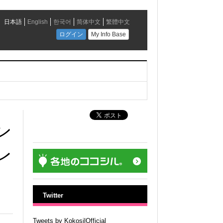
ン
レ
Twitter
Tweets by KokosilOfficial