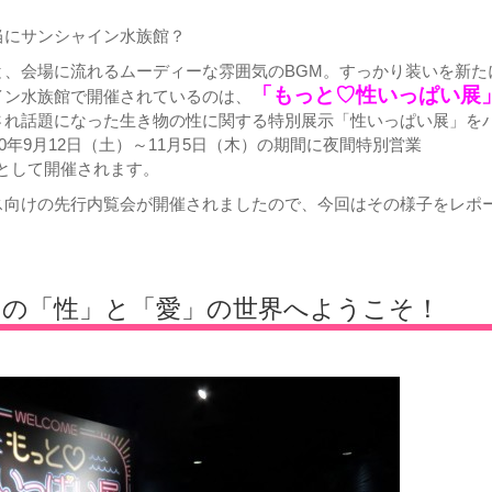
当にサンシャイン水族館？
と、会場に流れるムーディーな雰囲気のBGM。すっかり装いを新た
「もっと♡性いっぱい展
イン水族館で開催されているのは、
され話題になった生き物の性に関する特別展示「性いっぱい展」を
20年9月12日（土）～11月5日（木）の期間に夜間特別営業
00）として開催されます。
ス向けの先行内覧会が開催されましたので、今回はその様子をレポ
ちの「性」と「愛」の世界へようこそ！