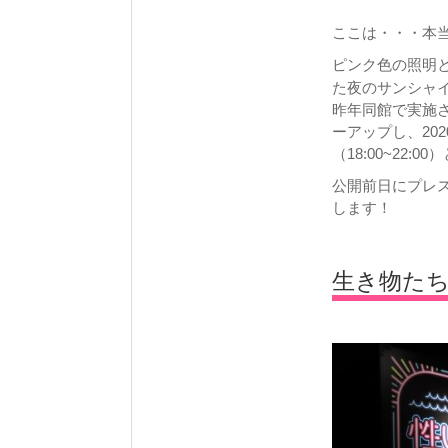
ここは・・・本
ピンク色の照明
た夜のサンシャ
昨年同館で実施
ーアップし、20
（18:00~22:
公開前日にプレ
します！
生き物た