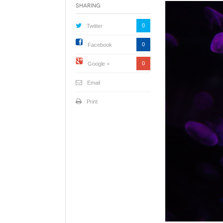
Sharing
0
Twitter
0
Facebook
0
Google +
Email
Print