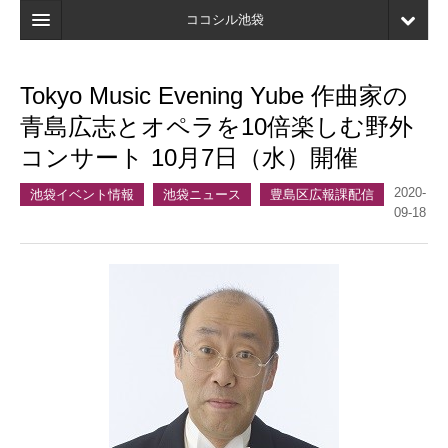
ココシル池袋
ホーム
Tokyo Music Evening Yube 作曲家の
検索
青島広志とオペラを10倍楽しむ野外
店舗・施設最新情報
コンサート 10月7日（水）開催
口コミ
2020-
池袋イベント情報
池袋ニュース
豊島区広報課配信
09-18
マイページ
ブックマーク