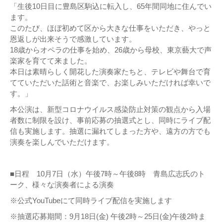
「生後10日目に豊島区駒込に転入し、65年間同地に住んでい
ます。
このたび、ほぼ初めて区から大きな仕事をいただき、やっと
恩返しが出来そうで感激しています。
18歳からオペラの仕事を始め、26歳から母校、東京藝大で声
楽家を育てて来ました。
本日は素晴らしく開花した演奏家たちと、テレビや舞台で育
てていただいた話術と音楽で、お楽しみいただければ幸いで
す。」
本公演は、新型コロナウイルス感染防止対策の観点から入場
者数に制限を設け、事前応募の抽選式とし、同時にライブ配
信も実施します。抽選に漏れてしまった方や、遠方の方でも
演奏を楽しんでいただけます。
■日程 10月7日（水）午後7時～午後8時 青島広志氏のト
ーク、様々な演奏者による演奏
※公式YouTubeにて同時ライブ配信を実施します
※抽選応募期間：9月18日(金) 午後2時～25日(金)午後2時ま