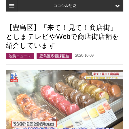
ココシル池袋
ホーム
【豊島区】「来て！見て！商店街」
検索
としまテレビやWebで商店街店舗を
店舗・施設最新情報
紹介しています
口コミ
2020-10-09
池袋ニュース
豊島区広報課配信
マイページ
ブックマーク