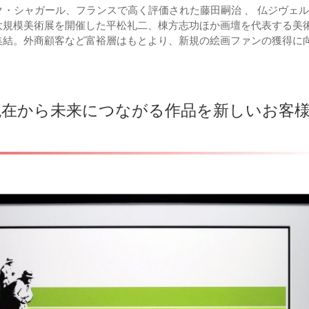
ク・シャガール、フランスで高く評価された藤田嗣治 、 仏ジヴェ
大規模美術展を開催した平松礼二、棟方志功ほか画壇を代表する美
集結。外商顧客など富裕層はもとより、新規の絵画ファンの獲得に
現在から未来につながる作品を新しいお客