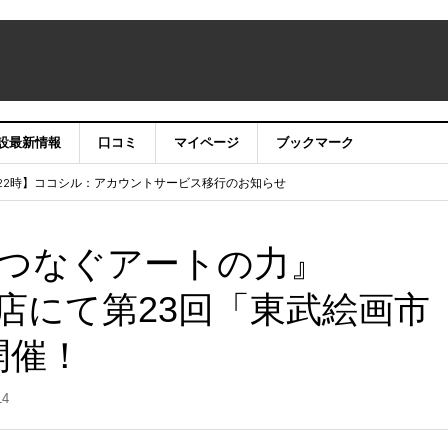
設最新情報
口コミ
マイページ
ブックマーク
テナンス作業に伴うサイト・アプリ利用停止のお知らせ
）22時】ココシル：アカウントサービス移行のお知らせ
舗の皆様を応援させていただきたい！」
信中！
つなぐアートの力』
店にて第23回「東武絵画市
開催！
14