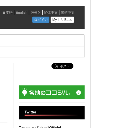
Twitter
Tweets by KokosilOfficial