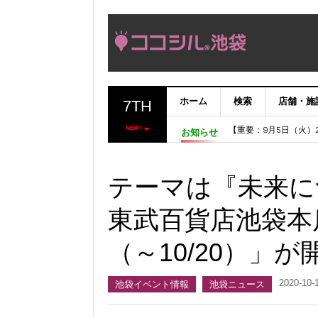
ホーム
検索
店舗・施
7TH
【完了】システムメン
【重要：9月5日（火
NEW!
お知らせ
「いま、困っている店
ココシルアプリ無料配
テーマは『未来に
東武百貨店池袋本
（～10/20）」が
2020-10-
池袋イベント情報
池袋ニュース