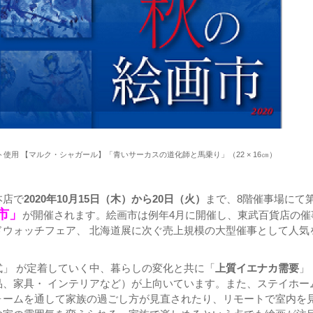
使用 【マルク・シャガール】「青いサーカスの道化師と馬乗り」（22 × 16㎝）
本店で
2020年10月15日（木）から20日（火）
まで、8階催事場にて第
市」
が開催されます。絵画市は例年4月に開催し、東武百貨店の催
ドウォッチフェア、 北海道展に次ぐ売上規模の大型催事として人気
式」 が定着していく中、暮らしの変化と共に「
上質イエナカ需要
」
品、家具・ インテリアなど）が上向いています。また、ステイホー
ォームを通して家族の過ごし方が見直されたり、リモートで室内を