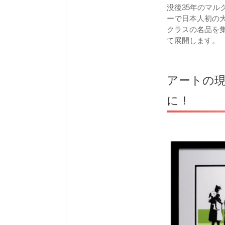
没後35年のマル
ーで日本人初の
クラスの名品を
て展開します。
アートの
に！