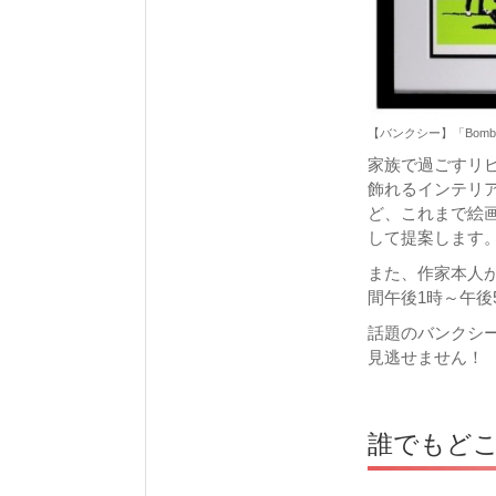
【バンクシー】「Bomb Mid
家族で過ごすリ
飾れるインテリ
ど、これまで絵
して提案します
また、作家本人
間午後1時～午後
話題のバンクシ
見逃せません！
誰でもど