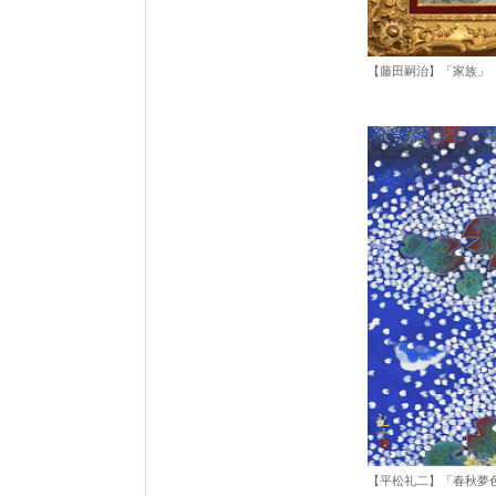
【藤田嗣治】「家族」
【平松礼二】「春秋夢色