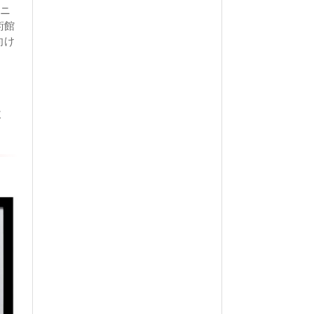
ルニ
術館
向け
様