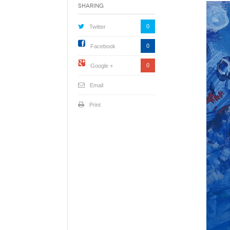
Sharing
0
Twitter
0
Facebook
0
Google +
Email
Print