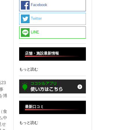
Facebook
Twitter
LINE
店舗・施設最新情報
もっと読む
23
事
を博
最新口コミ
（食
ム中
もっと読む
見せ