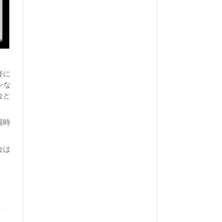
軽に
ンな
会と
場時
会は