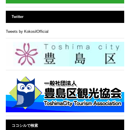
Twitter
Tweets by KokosilOfficial
ココシルで検索