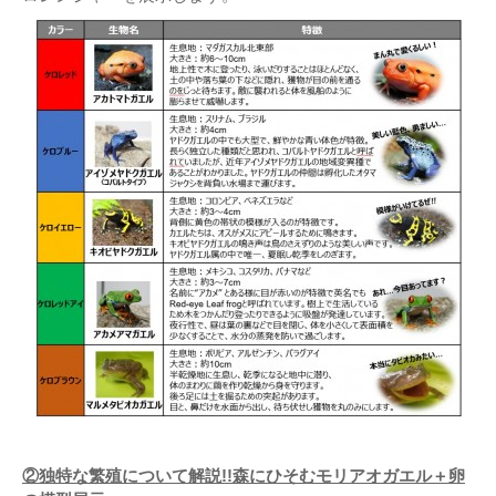
②独特な繁殖について解説!!森にひそむモリアオガエル＋卵