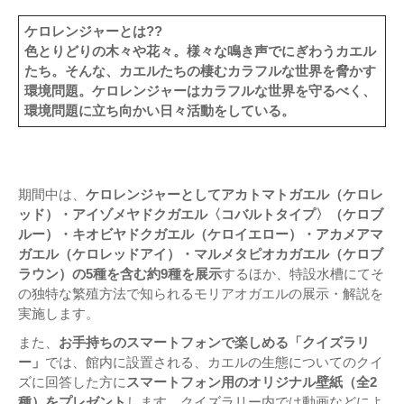
ケロレンジャーとは??
色とりどりの木々や花々。様々な鳴き声でにぎわうカエル
たち。そんな、カエルたちの棲むカラフルな世界を脅かす
環境問題。ケロレンジャーはカラフルな世界を守るべく、
環境問題に立ち向かい日々活動をしている。
期間中は、
ケロレンジャーとしてアカトマトガエル（ケロレ
ッド）・アイゾメヤドクガエル〈コバルトタイプ〉（ケロブ
ルー）・キオビヤドクガエル（ケロイエロー）・アカメアマ
ガエル（ケロレッドアイ）・マルメタピオカガエル（ケロブ
ラウン）の5種を含む約9種を展示
するほか、特設水槽にてそ
の独特な繁殖方法で知られるモリアオガエルの展示・解説を
実施します。
また、
お手持ちのスマートフォンで楽しめる「クイズラリ
ー」
では、館内に設置される、カエルの生態についてのクイ
ズに回答した方に
スマートフォン用のオリジナル壁紙（全2
種）をプレゼント
します。クイズラリー内では動画などによ