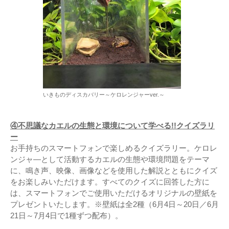
いきものディスカバリー～ケロレンジャーver.～
④不思議なカエルの生態と環境について学べる!!クイズラリ
ー
お手持ちのスマートフォンで楽しめるクイズラリー。ケロレ
ンジャ―として活動するカエルの生態や環境問題をテーマ
に、鳴き声、映像、画像などを使用した解説とともにクイズ
をお楽しみいただけます。すべてのクイズに回答した方に
は、スマートフォンでご使用いただけるオリジナルの壁紙を
プレゼントいたします。※壁紙は全2種（6月4日～20日／6月
21日～7月4日で1種ずつ配布）。