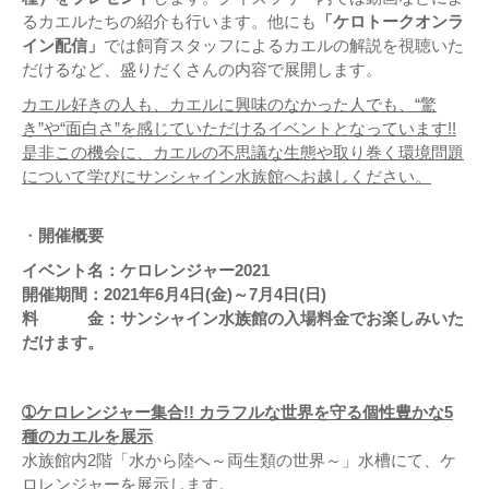
るカエルたちの紹介も行います。他にも
「ケロトークオンラ
イン配信」
では飼育スタッフによるカエルの解説を視聴いた
だけるなど、盛りだくさんの内容で展開します。
カエル好きの人も、カエルに興味のなかった人でも、“驚
き”や“面白さ”を感じていただけるイベントとなっています!!
是非この機会に、カエルの不思議な生態や取り巻く環境問題
について学びにサンシャイン水族館へお越しください。
・
開催概要
イベント名：ケロレンジャー2021
開催期間：2021年6月4日(金)～7月4日(日)
料 金：サンシャイン水族館の入場料金でお楽しみいた
だけます。
➀ケロレンジャー集合!! カラフルな世界を守る個性豊かな5
種のカエルを展示
水族館内2階「水から陸へ～両生類の世界～」水槽にて、ケ
ロレンジャーを展示します。