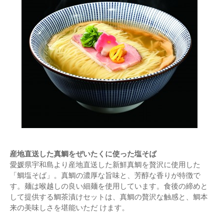
産地直送した真鯛をぜいたくに使った塩そば
愛媛県宇和島より産地直送した新鮮真鯛を贅沢に使用した
「鯛塩そば」。真鯛の濃厚な旨味と、芳醇な香りが特徴で
す。麺は喉越しの良い細麺を使用しています。食後の締めと
して提供する鯛茶漬けセットは、真鯛の贅沢な触感と、鯛本
来の美味しさを堪能いただ けます。