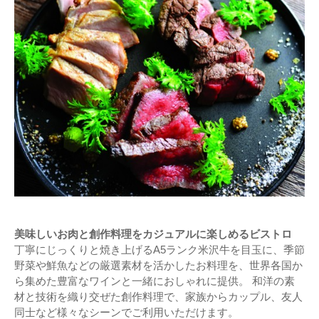
美味しいお肉と創作料理をカジュアルに楽しめるビストロ
丁寧にじっくりと焼き上げるA5ランク米沢牛を目玉に、季節
野菜や鮮魚などの厳選素材を活かしたお料理を、世界各国か
ら集めた豊富なワインと一緒におしゃれに提供。 和洋の素
材と技術を織り交ぜた創作料理で、家族からカップル、友人
同士など様々なシーンでご利用いただけます。