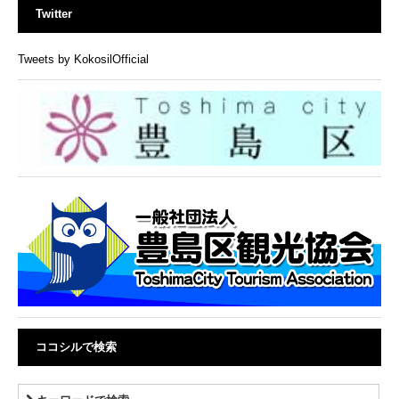
Twitter
Tweets by KokosilOfficial
ココシルで検索