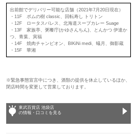
出前館でデリバリー可能な店舗（2021年7月20日現在）
・11F ポムの樹 classic、回転寿し トリトン
・12F ロータスパレス、北海道スープカレー Suage
・13F 家族亭、粥餐庁(かゆさんちん)、とんかつ 伊達か
つ、青葉、寅福
・14F 焼肉チャンピオン、BIKiNi medi、蟻月、御影蔵
・15F 華湘
※緊急事態宣言中につき、酒類の提供を休止しているほか、
閉店時間を変更して営業しております。
東武百貨店 池袋店
の情報・口コミを見る