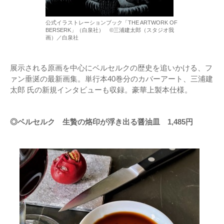
公式イラストレーションブック「THE ARTWORK OF
BERSERK」（白泉社） ©三浦建太郎（スタジオ我
画）／白泉社
展示される原画を中心にベルセルクの歴史を追いかける、フ
ァン垂涎の最新画集。単行本40巻分のカバーアート、三浦建
太郎 氏の新規インタビューも収録。豪華上製本仕様。
◎ベルセルク 生贄の烙印が浮き出る醤油皿 1,485円