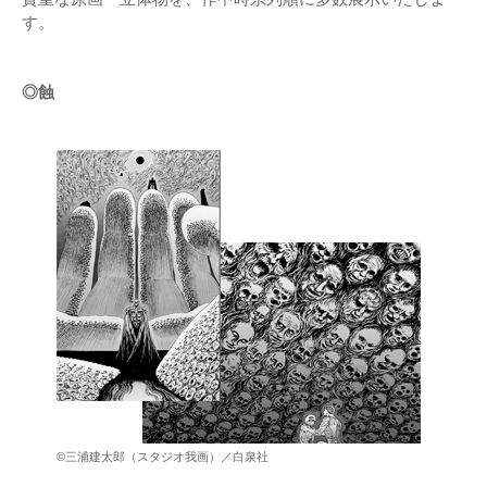
す。
◎蝕
©三浦建太郎（スタジオ我画）／白泉社