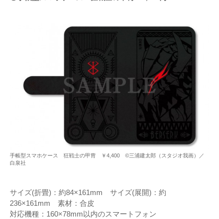
手帳型スマホケース 狂戦士の甲冑 ￥4,400 ©三浦建太郎（スタジオ我画）／
白泉社
サイズ(折畳)：約84×161mm サイズ(展開)：約
236×161mm 素材：合皮
対応機種：160×78mm以内のスマートフォン