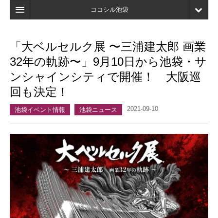
ココシル池袋
ホーム
「大ベルセルク展 〜三浦建太郎 画業
検索
32年の軌跡〜」9月10日から池袋・サ
店舗・施設最新情報
ンシャインシティで開催！ 大阪巡
回も決定！
口コミ
2021-09-10
マイページ
池袋イベント情報
池袋ニュース
ブックマーク