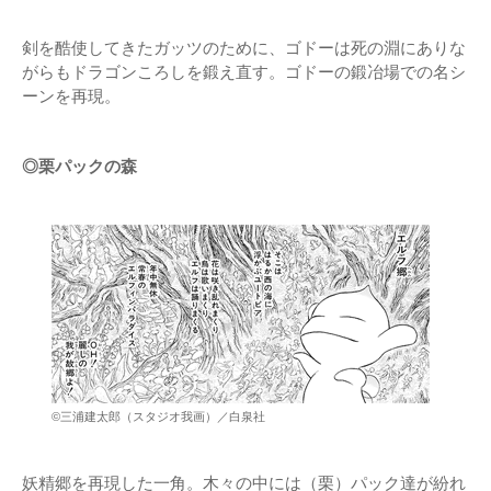
剣を酷使してきたガッツのために、ゴドーは死の淵にありな
がらもドラゴンころしを鍛え直す。ゴドーの鍛冶場での名シ
ーンを再現。
◎栗パックの森
©三浦建太郎（スタジオ我画）／白泉社
妖精郷を再現した一角。木々の中には（栗）パック達が紛れ