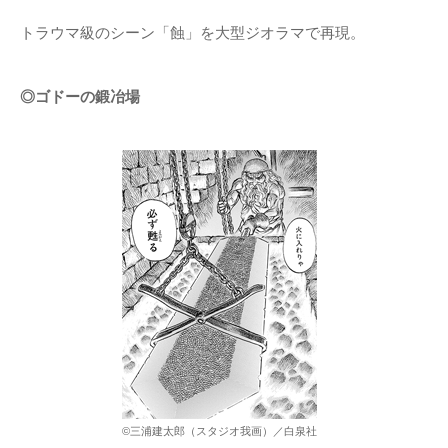
トラウマ級のシーン「蝕」を大型ジオラマで再現。
◎ゴドーの鍛冶場
©三浦建太郎（スタジオ我画）／白泉社