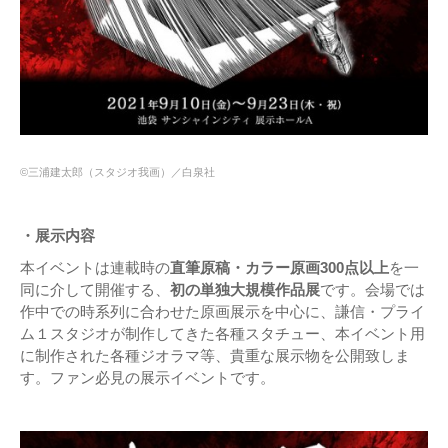
©三浦建太郎（スタジオ我画）／白泉社
・展示内容
本イベントは連載時の
直筆原稿・カラー原画300点以上
を一
同に介して開催する、
初の単独大規模作品展
です。会場では
作中での時系列に合わせた原画展示を中心に、謙信・プライ
ム１スタジオが制作してきた各種スタチュー、本イベント用
に制作された各種ジオラマ等、貴重な展示物を公開致しま
す。ファン必見の展示イベントです。