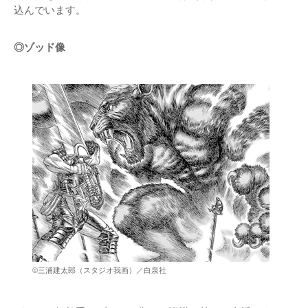
込んでいます。
◎ゾッド像
©三浦建太郎（スタジオ我画）／白泉社