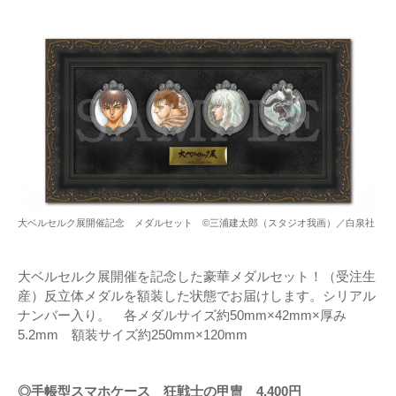
大ベルセルク展開催記念 メダルセット ©三浦建太郎（スタジオ我画）／白泉社
大ベルセルク展開催を記念した豪華メダルセット！（受注生
産）反立体メダルを額装した状態でお届けします。シリアル
ナンバー入り。 各メダルサイズ約50mm×42mm×厚み
5.2mm 額装サイズ約250mm×120mm
◎手帳型スマホケース 狂戦士の甲冑 4,400円