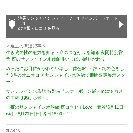
池袋サンシャインシティ ワールドインポートマート
ビル
の情報・口コミを見る
＜過去の関連記事＞
生き物の性の魅力を知る・命のつながりを知る 夜間特別営
業 夜のサンシャイン水族館性いっぱい展おかわり
めったにお目にかかれない珍しい体色!!金・銀・銅の色をし
た3匹のオニオコゼ サンシャイン水族館で期間限定展示スタ
ート
サンシャイン水族館 特別展「スケ・ボーン展～meets カメ
の甲羅はあばら骨～」
「夜のサンシャイン水族館 夜コウセイLove」開催*6月11日
(金)～8月29日(日) 各日18:00～*
Sharing