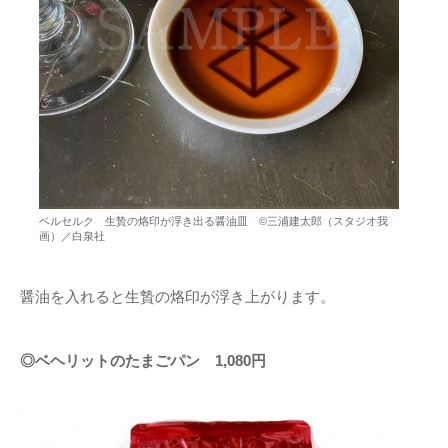
ベルセルク 生贄の烙印が浮き出る醤油皿 ©三浦建太郎（スタジオ我
画）／白泉社
醤油を入れると生贄の烙印が浮き上がります。
◎ベヘリットのたまごパン 1,080円