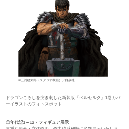
©三浦建太郎（スタジオ我画）／白泉社
ドラゴンころしを突き刺した新装版『ベルセルク』1巻カバ
ーイラストのフォトスポット
◎年代記1～12・フィギュア展示
貴重な原画・立体物を、作中時系列順に多数展示いたしま