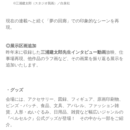
©三浦建太郎（スタジオ我画）／白泉社
現在の連載へと続く「夢の回廊」での印象的なシーンを再
現。
◎展示区画追加
昨年末に収録した
三浦建太郎先生インタビュー動画
放映、仕
事場再現、他作品のラフ画など、その画業を振り返る展示を
追加いたします。
・グッズ
会場には、アクセサリー、図録、フィギュア、原画印刷物、
ピンズ・バッチ、食品、文具、アパレル、ファッション雑
貨、人形・ぬいぐるみ、日用品、雑貨など幅広いジャンルの
『ベルセルク』公式グッズが登場！ その中から一部をご紹
介。