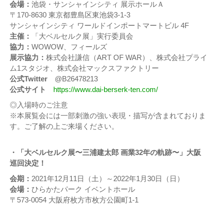
会場：
池袋・サンシャインシティ 展示ホールＡ
〒170-8630 東京都豊島区東池袋3-1-3
サンシャインシティ ワールドインポートマートビル 4F
主催：
「大ベルセルク展」実行委員会
協力：
WOWOW、フィールズ
展示協力：
株式会社謙信（ART OF WAR）、株式会社プライ
ム1スタジオ、株式会社マックスファクトリー
公式Twitter
@B26478213
公式サイト
https://www.dai-berserk-ten.com/
◎入場時のご注意
※本展覧会には一部刺激の強い表現・描写が含まれておりま
す。ご了解の上ご来場ください。
・「大ベルセルク展〜三浦建太郎 画業32年の軌跡〜」大阪
巡回決定！
会期：
2021年12月11日（土）～2022年1月30日（日）
会場：
ひらかたパーク イベントホール
〒573-0054 大阪府枚方市枚方公園町1-1