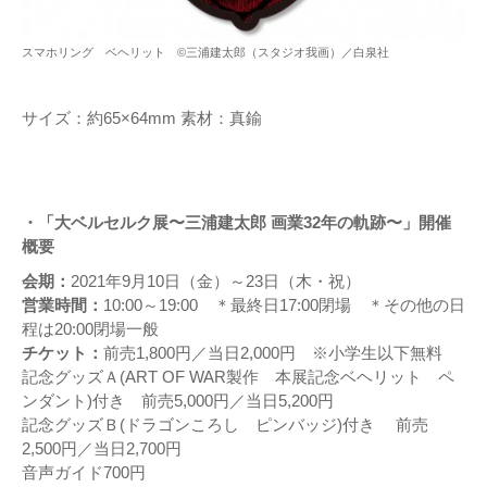
スマホリング ベヘリット ©三浦建太郎（スタジオ我画）／白泉社
サイズ：約65×64mm 素材：真鍮
・「大ベルセルク展〜三浦建太郎 画業32年の軌跡〜」開催
概要
会期：
2021年9月10日（金）～23日（木・祝）
営業時間：
10:00～19:00 ＊最終日17:00閉場 ＊その他の日
程は20:00閉場一般
チケット：
前売1,800円／当日2,000円 ※小学生以下無料
記念グッズＡ(ART OF WAR製作 本展記念ベヘリット ペ
ンダント)付き 前売5,000円／当日5,200円
記念グッズＢ(ドラゴンころし ピンバッジ)付き 前売
2,500円／当日2,700円
音声ガイド700円