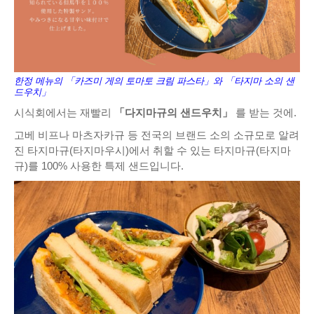
한정 메뉴의 「카즈미 게의 토마토 크림 파스타」와 「타지마 소의 샌
드우치」
시식회에서는 재빨리
「다지마규의 샌드우치」
를 받는 것에.
고베 비프나 마츠자카규 등 전국의 브랜드 소의 소규모로 알려
진 타지마규(타지마우시)에서 취할 수 있는 타지마규(타지마
규)를 100% 사용한 특제 샌드입니다.