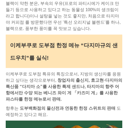
블랙이 약한 분은, 부속의 우유(프로의 파티시에가 케이크 만
들기 등으로 사용하고 있다고 하는 동물성 100%의 생크림이
라고 합니다)이나 설탕을 넣는 것도 좋지만, 처음으로 타지마
야 커피점 를 방문했다면 우선 '특선 오리지널 블렌드'를 하나,
블랙으로. 풍부한 풍미를 꼭 맛보고 싶습니다.
이케부쿠로 도부점 한정 메뉴 “다지마규의 샌
드우치”를 실식!
이케부쿠로 도부점 특유의 특징으로서, 지방의 생산자를 응원
하고 싶다는 생각으로부터,
창업자의 출신지, 효고현·다지마의
특산품 “다지마 소”를 사용한 특제 샌드나, 타지마의 향주 어
항에서만 수양 되는 베니즈 와이 게 「카즈미 게」를 사용한
파스타를 한정 메뉴로서 판매.
향후는
도부백화점의 물산전과 연동한 한정 스위트의 판매
도
예정하고 있다고 해요.