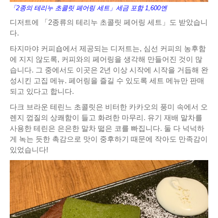
「2종의 테리누 초콜릿 페어링 세트」세금 포함 1,600엔
디저트에 「2종류의 테리누 초콜릿 페어링 세트」도 받았습니
다.
타지마야 커피숍에서 제공되는 디저트는, 심선 커피의 농후함
에 지지 않도록, 커피와의 페어링을 생각해 만들어진 것이 많
습니다. 그 중에서도 이곳은 2년 이상 시작에 시작을 거듭해 완
성시킨 고집 메뉴. 페어링을 즐길 수 있도록 세트 메뉴만 판매
되고 있다고 합니다.
다크 브라운 테린느 초콜릿은 비터한 카카오의 풍미 속에서 오
렌지 껍질의 상쾌함이 들고 화려한 마무리. 유기 재배 말차를
사용한 테린은 은은한 말차 떫은 코를 빠집니다. 둘 다 넉넉하
게 녹는 듯한 촉감으로 맛이 중후하기 때문에 작아도 만족감이
있었습니다!