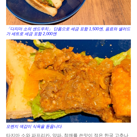
「다지마 소의 샌드우치」 단품으로 세금 포함 1,500엔, 음료와 샐러드
가 세트로 세금 포함 2,000엔
오렌지 색감이 식욕을 돋웁니다.
타지마 소와 파프리카, 양파, 참깨를 쓴맛이 적은 한국 고추나