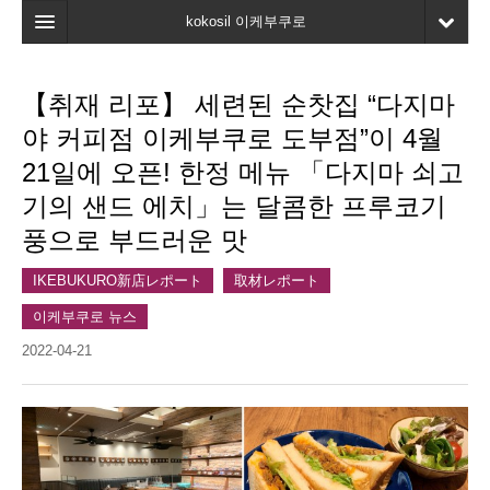
kokosil 이케부쿠로
홈
【취재 리포】 세련된 순찻집 “다지마
지도
야 커피점 이케부쿠로 도부점”이 4월
최신정보
21일에 오픈! 한정 메뉴 「다지마 쇠고
기의 샌드 에치」는 달콤한 프루코기
고객평가
풍으로 부드러운 맛
마이페이지
IKEBUKURO新店レポート
取材レポート
즐겨찾기
이케부쿠로 뉴스
2022-04-21