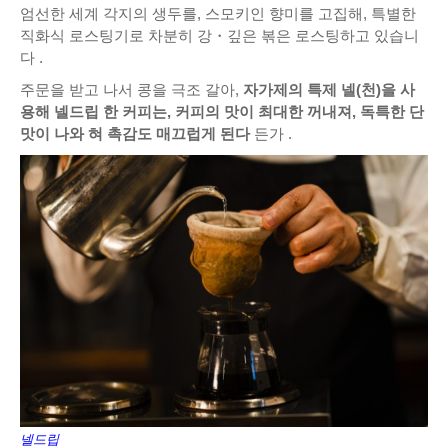
엄선한 세계 각지의 생두를, 스모키인 향미를 고집해, 특별한
직화식 로스팅기로 차분히 강・깊은 볶은 로스팅하고 있습니
다 .
주문을 받고 나서 콩을 극조 갈아,
자가제의 특제 넬(천)을 사
용해 넬드립 한 커피는, 커피의 맛이 최대한 꺼내져, 독특한 단
맛이 나와 혀 촉감도 매끄럽게 된다
든가 .
넬드립