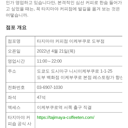
인가 영업하고 있습니다만, 본격적인 심선 커피로 한숨 들어가
고 싶었을 때는, 꼭 타지마야 커피점에 발길을 옮겨 보는 것은
어떻습니까.
점포 개요
점포명
타지마야 커피점 이케부쿠로 도부점
오픈일
2022년 4월 21일(목)
영업시간
11:00～22:00
주소
도쿄도 도시마구 니시이케부쿠로 1-1-25
도부 백화점 이케부쿠로 본점 레스토랑가 향신료 
전화번호
03-6907-1030
좌석
47석
액세스
이케부쿠로역 서쪽 출구 직결
타지마야 커
https://tajimaya-coffeeten.com/
피숍 공식 사