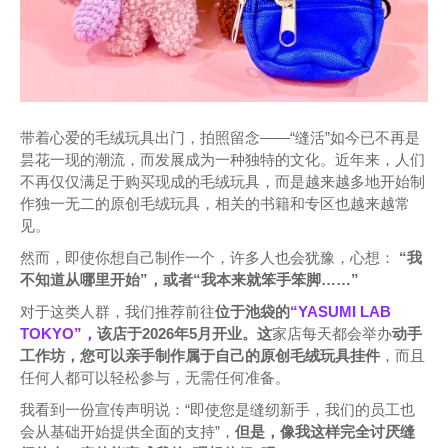
带着心爱的毛绒玩具出门，拍照留念——“缝活”如今已不再是
昙花一现的潮流，而发展成为一种独特的文化。近年来，人们
不再仅仅满足于购买现成的毛绒玩具，而是越来越多地开始制
作独一无二的原创毛绒玩具，相关的书籍和专区也越来越常
见。
然而，即使你想自己制作一个，许多人也会犹豫，心想：
“我
不知道从哪里开始”，或者“我本来就笨手笨脚……”
对于这类人群，我们推荐前往
位于池袋的
“YASUMI LAB
TOKYO”，
该店于2026年5月开业。这
家店每天都会举办
动手
工作坊，您可以亲手制作属于自己的原创毛绒玩具挂件
，而且
任何人都可以轻松参与，无需任何准备。
我看到一份宣传声明说：“即使您是缝纫新手，我们的员工也
会从基础开始提供全面的支持”，
但是，像我这样完全讨厌缝