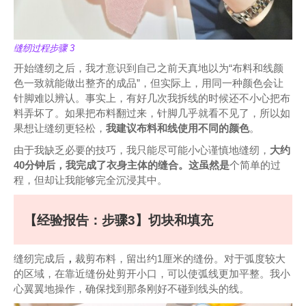
缝纫过程步骤 3
开始缝纫之后，我才意识到自己之前天真地以为“布料和线颜
色一致就能做出整齐的成品”，但实际上，用同一种颜色会让
针脚难以辨认。事实上，有好几次我拆线的时候还不小心把布
料弄坏了。如果把布料翻过来，针脚几乎就看不见了，所以如
果想让缝纫更轻松，
我建议布料和线使用不同的颜色
。
由于我缺乏必要的技巧，我只能尽可能小心谨慎地缝纫，
大约
40分钟后，我完成了衣身主体的缝合。这虽然是
个简单的过
程，但却让我能够完全沉浸其中。
【经验报告：步骤3】切块和填充
缝纫完成后
，
裁剪布料，留出约1厘米的缝份。对于弧度较大
的区域，在靠近缝份处剪开小口，可以使弧线更加平整。我小
心翼翼地操作，确保找到那条刚好不碰到线头的线。