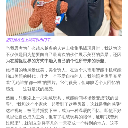
把它挂在包上就可以出门了。
当我思考为什么越来越多的人迷上收集毛绒玩具时，我认为这
不仅仅是因为想要向自己最喜欢的伙伴展示美丽的风景，还因
为
在捕捉世界的方式中融入自己的个性所带来的乐趣
。
旅行目的地风景优美，美食诱人。在这个只需用智能手机就能
拍出美照的时代，作为一个不爱自拍的人，我的照片库里充斥
着“无论谁拍都一样”的照片。它们很美，但却缺乏个人回忆的
感觉——这就是我的感受。
然而，只要添上一只毛绒玩具，就能瞬间将场景变成“我的世
界”。“我和这个小家伙一起看到了这番风景，这就是我的感受”
这种视角，被照片捕捉下来，成为一种温暖的回忆。即使不好
意思让自己成为主角，但有了毛绒玩具的陪伴，证明“我曾到
过那里”，就能立刻将平凡的一天变成一个特别的地方。这不