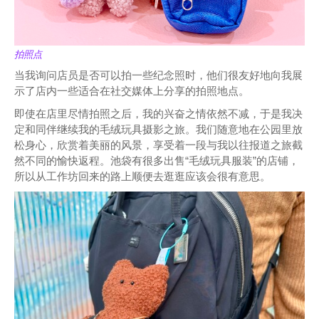
拍照点
当我询问店员是否可以拍一些纪念照时，他们很友好地向我展
示了店内一些适合在社交媒体上分享的拍照地点。
即使在店里尽情拍照之后，我的兴奋之情依然不减，于是我决
定和同伴继续我的毛绒玩具摄影之旅。我们随意地在公园里放
松身心，欣赏着美丽的风景，享受着一段与我以往报道之旅截
然不同的愉快返程。池袋有很多出售“毛绒玩具服装”的店铺，
所以从工作坊回来的路上顺便去逛逛应该会很有意思。