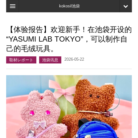
kokosil池袋
首页
【体验报告】欢迎新手！在池袋开设的
地图
“YASUMI LAB TOKYO”，可以制作自
最新信息
己的毛绒玩具。
口碑
2026-05-22
取材レポート
池袋讯息
我的页面
书签