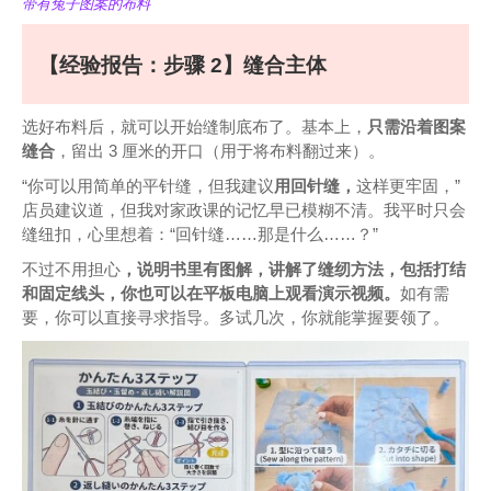
带有兔子图案的布料
【经验报告：步骤 2】缝合主体
选好布料后，就可以开始缝制底布了。基本上，
只需沿着图案
缝合
，留出 3 厘米的开口（用于将布料翻过来）。
“你可以用简单的平针缝，但我建议
用回针缝，
这样更牢固，”
店员建议道，但我对家政课的记忆早已模糊不清。我平时只会
缝纽扣，心里想着：“回针缝……那是什么……？”
不过不用担心
，说明书里有图解，讲解了缝纫方法，包括打结
和固定线头，你也可以在平板电脑上观看演示视频。
如有需
要，你可以直接寻求指导。多试几次，你就能掌握要领了。