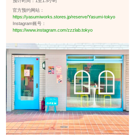
预计时间：1至1.5小时
官方预约网站：
https://yasumiworks.stores.jp/reserve/Yasumi-tokyo
Instagram账号：
https://www.instagram.com/zzzlab.tokyo