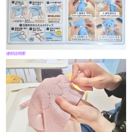
缝纫说明图