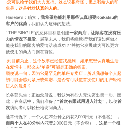
-您可以给予我们大力支持。这么说很奇怪，但是我给人的印
象是，这是
针对认真的人的
。
Hasebe's：确实，
我
希望您能利用那些认真想要Koikatsu的
客户的优势，
我们认为这样的想法。
“ THE SINGLE”的总体目标是创建
一家商店，让顾客在没有压
力的情况下相爱
。展望未来，我们将继续把“我们该如何做才
能使我们的顾客的爱情活动成功？”并把它发展成为可以更方
便使用的商店而摆在首位。
-到目前为止，这个故事已经使我感到，如果您想认真地生活
在爱情中，那么去“单身”可能是正确的答案。
顺便说一句，因为它是罕见的单座专卖店，所以我想每个人起
初可能会感到紧张或焦虑…是否有可以使首次使用的用户轻松
进入的服务？
长谷部先生：正如您所说，我认为有些人无法迈出第一步。因
此，在商店中，我们准备了
“首次有限试用进入计划”，
以便
首
次
访问者可以轻松地访问商店。
通常情况下，一个人在20分钟之内花2,000日元（不含税）
，
而两个人在40分钟内
花费2,000日元（不含税）
，这是一个很