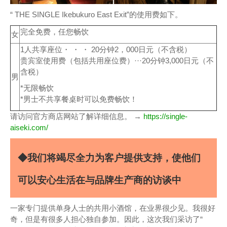
“ THE SINGLE Ikebukuro East Exit”的使用费如下。
完全免费，任您畅饮
女
1人共享座位・ ・ ・ 20分钟2，000日元（不含税）
贵宾室使用费（包括共用座位费）···20分钟3,000日元（不
含税）
男
*无限畅饮
*男士不共享餐桌时可以免费畅饮！
请访问官方商店网站了解详细信息。 →
https://single-
aiseki.com/
◆我们将竭尽全力为客户提供支持，使他们
可以安心生活在与品牌生产商的访谈中
一家专门提供单身人士的共用小酒馆，在业界很少见。我很好
奇，但是有很多人担心独自参加。因此，这次我们采访了“