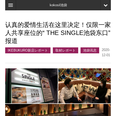
kokosil池袋
首页
认真的爱情生活在这里决定！仅限一家
地图
人共享座位的“ THE SINGLE池袋东口”
最新信息
报道
口碑
2020-
IKEBUKURO新店レポート
取材レポート
池袋讯息
12-01
我的页面
书签