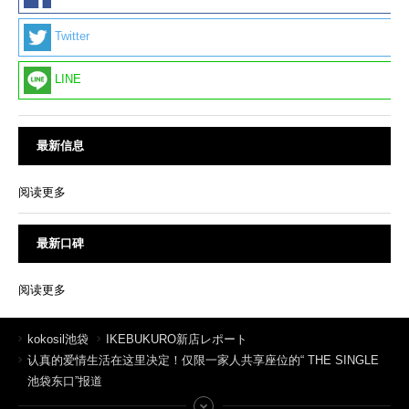
Twitter
LINE
最新信息
阅读更多
最新口碑
阅读更多
kokosil池袋
IKEBUKURO新店レポート
认真的爱情生活在这里决定！仅限一家人共享座位的“ THE SINGLE
池袋东口”报道