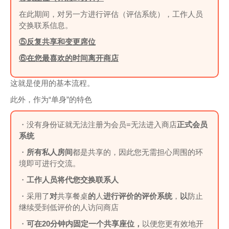
在此期间，对另一方进行评估（评估系统），工作人员
交换联系信息。
⑤反复共享和变更席位
⑥在您最喜欢的时间离开商店
这就是使用的基本流程。
此外，作为“单身”的特色
・没有身份证就无法注册为会员=无法进入商店
正式会员
系统
・
所有私人房间
都是共享的，因此您无需担心周围的环
境即可进行交流。
・
工作人员将代您交换联系人
・采用了
对
共享餐桌
的
人
进行评价的评价系统
，
以
防止
继续受到低评价的人访问商店
・
可在20分钟内固定一个共享座位，
以便您更有效地开