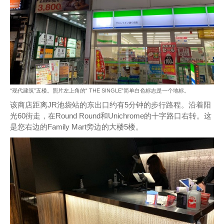
“现代建筑”五楼。照片左上角的“ THE SINGLE”简单白色标志是一个地标。
该商店距离JR池袋站的东出口约有5分钟的步行路程。沿着阳
光60街走，在Round Round和Unichrome的十字路口右转。这
是您右边的Family Mart旁边的大楼5楼。