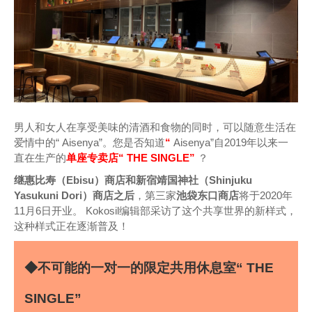
男人和女人在享受美味的清酒和食物的同时，可以随意生活在
爱情中的“ Aisenya”。您是否知道
“
Aisenya”自2019年以来一
直在生产的
单座专卖店“ THE SINGLE”
？
继惠比寿（Ebisu）商店和新宿靖国神社（Shinjuku
Yasukuni Dori）商店之后
，第三家
池袋东口商店
将于2020年
11月6日开业。 Kokosil编辑部采访了这个共享世界的新样式，
这种样式正在逐渐普及！
◆不可能的一对一的限定共用休息室“ THE
SINGLE”