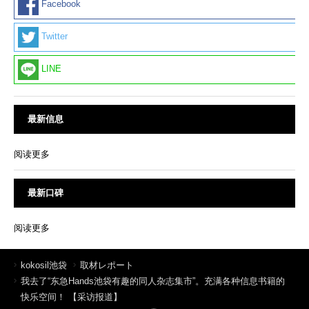
Facebook
Twitter
LINE
最新信息
阅读更多
最新口碑
阅读更多
kokosil池袋
取材レポート
我去了“东急Hands池袋有趣的同人杂志集市”。充满各种信息书籍的
快乐空间！ 【采访报道】