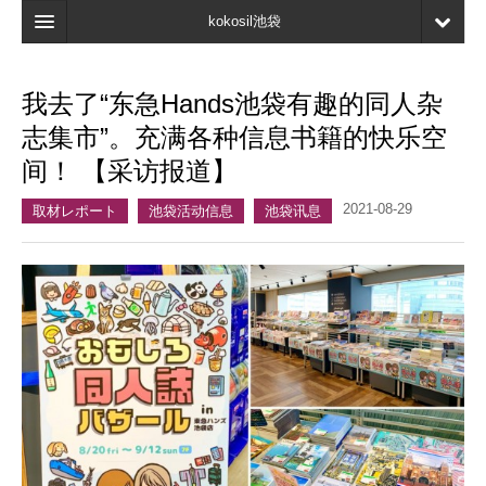
kokosil池袋
首页
我去了“东急Hands池袋有趣的同人杂
地图
志集市”。充满各种信息书籍的快乐空
最新信息
间！ 【采访报道】
口碑
2021-08-29
取材レポート
池袋活动信息
池袋讯息
我的页面
书签