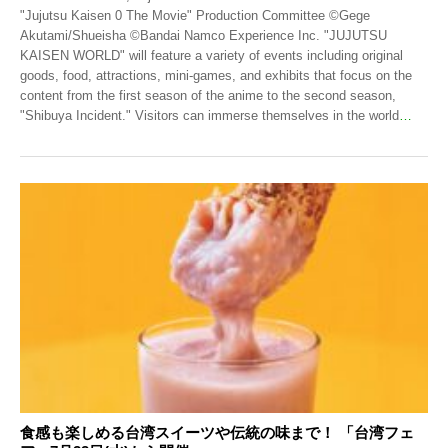
"Jujutsu Kaisen 0 The Movie" Production Committee ©Gege
Akutami/Shueisha ©Bandai Namco Experience Inc. "JUJUTSU
KAISEN WORLD" will feature a variety of events including original
goods, food, attractions, mini-games, and exhibits that focus on the
content from the first season of the anime to the second season,
"Shibuya Incident." Visitors can immerse themselves in the world
…
食感も楽しめる台湾スイーツや伝統の味まで！ 「台湾フェ