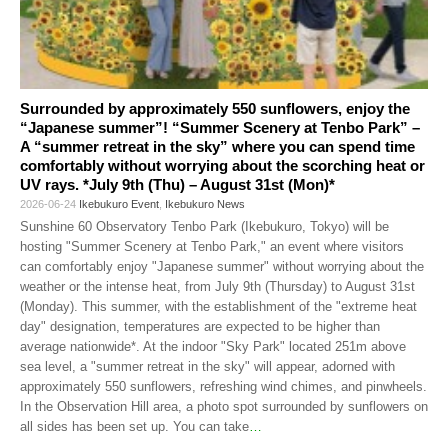
Surrounded by approximately 550 sunflowers, enjoy the
“Japanese summer”! “Summer Scenery at Tenbo Park” –
A “summer retreat in the sky” where you can spend time
comfortably without worrying about the scorching heat or
UV rays. *July 9th (Thu) – August 31st (Mon)*
2026-06-24
Ikebukuro Event
,
Ikebukuro News
Sunshine 60 Observatory Tenbo Park (Ikebukuro, Tokyo) will be
hosting "Summer Scenery at Tenbo Park," an event where visitors
can comfortably enjoy "Japanese summer" without worrying about the
weather or the intense heat, from July 9th (Thursday) to August 31st
(Monday). This summer, with the establishment of the "extreme heat
day" designation, temperatures are expected to be higher than
average nationwide*. At the indoor "Sky Park" located 251m above
sea level, a "summer retreat in the sky" will appear, adorned with
approximately 550 sunflowers, refreshing wind chimes, and pinwheels.
In the Observation Hill area, a photo spot surrounded by sunflowers on
all sides has been set up. You can take
…