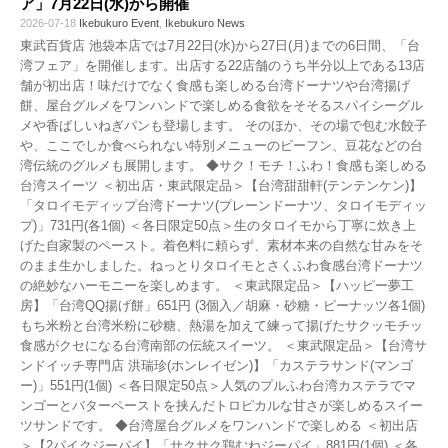
ア」7月22日(水)から開催
2026-07-18
Ikebukuro Event
,
Ikebukuro News
東武百貨店 池袋本店では7月22日(水)から27日(月)までの6日間、「台
湾フェア」を開催します。出店する22店舗のうち半分以上である13店
舗が初出店！味だけでなく食感も楽しめる台湾ドーナツや台湾揚げ
餅、屋台グルメをワンハンドで楽しめる食欲をそそるスパイシーグル
メや香ばしいねぎパンも登場します。 そのほか、その場で包む水餃子
や、ここでしか食べられない特別メニューのビーフン、豆花などの台
湾伝統のグルメも展開します。 ◆サク！モチ！ふわ！食感も楽しめる
台湾スイーツ ＜初出店・東武限定品＞【台湾甜甜軒(テンテンケン)】
「タロイモディップ台湾ドーナツ(プレーンドーナツ、タロイモディッ
プ)」731円(各1個) ＜各日限定50点＞生のタロイモから丁寧に炊き上
げた自家製のペースト。着色料に頼らず、素材本来の自然な甘みをそ
のまま生かしました。ねっとりタロイモとさくふわ食感台湾ドーナツ
の絶妙なハーモニーを楽しめます。 ＜東武限定品＞【ハッピー夢工
房】「台湾QQ揚げ餅」651円 (3個入／胡麻・砂糖・ピーナッツ各1個)
もち米粉と台湾米粉に砂糖、熱湯を加えて練って揚げたサクッモチッ
食感がクセになる台湾南部の伝統スイーツ。 ＜東武限定品＞【台湾サ
ンドイッチ専門店 洪瑞珍(ホンレイゼン)】「カステラサンド(マンゴ
ー)」551円(1個) ＜各日限定50点＞人気のプルふわ台湾カステラでマ
ンゴーとバターペーストを挟んだトロピカルな甘さが楽しめるスイー
ツサンドです。 ◆台湾屋台グルメをワンハンドで楽しめる ＜初出店
＞【2パイクジーパイ】「サクサク鶏むねジーパイ」881円(1個) ＜各