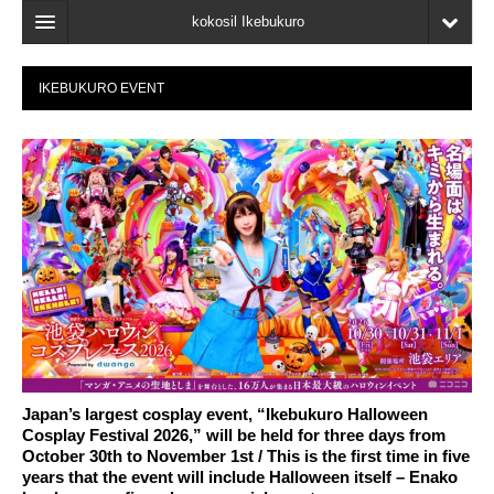
kokosil Ikebukuro
Home
IKEBUKURO EVENT
Map
Latest Information
Recent reviews
My Page
Bookmark
Japan’s largest cosplay event, “Ikebukuro Halloween
Cosplay Festival 2026,” will be held for three days from
October 30th to November 1st / This is the first time in five
years that the event will include Halloween itself – Enako