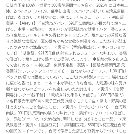
日販売予定100点＞世界で300店舗展開するお店が、2026年に日本初上
陸。2パイクジーパイが、催事初出店！スパイスが効いた台湾風唐揚
げは、衣はカリッと軽やかに、中はふっくらジューシー。 ＜初出店・
実演＞【Airey’s】「台湾ねぎパン」391円(1個)職人が目の前で焼き上
げる、本場・台湾のローカルパンが実演販売で登場！バター香るふん
わり生地にシャキシャキの青ねぎをトッピング。焼き立ての芳醇な香
りと絶妙な塩気が、夏の落ちがちな食欲を刺激する、こだわりが詰ま
ったやみつきの逸品です。 ＜実演＞【帝鈞胡椒餅(テイキンコショウ
モチ)】「胡椒餅」921円(1個)肉汁あふれるジューシーな味わい。会場
で香ばしく焼き上げて熱々でご提供いたします。 ◆伝統の味を出来立
てで楽しめる！ ＜初出店・東武限定品・実演＞【薬膳火鍋専門店 天
香回味(テンシャンフェイウェイ)】「昔ながらのビーフン」1,301円(1
パック)お店では販売していない、ここだけの特別メニュー。噛むほど
に広がる香ばしさと、一本一本が弾むような食感。人気店の味を受け
継ぐ昔ながらのビーフンをお楽しみいただけます。 ＜実演＞【台湾
同客(トンクー)餃子館】「親続き味の手作り水餃子」1,080円(6個入)
＜各日販売予定50点＞親子三代受け継ぐモチモチ皮！豚肉・野菜の旨
味とえびを丸ごと包みました。 ＜実演＞【一六八(イロハ)】「台湾鶏
肉飯」991円(1折)鶏肉の淡白な味わいと、揚げエシャロットの香ばし
さ、鶏油(チーユ)のコクが絶妙に調和したさっぱりとした一品。 ＜東
武限定品・実演＞【黒猫豆花】「黒猫圓豆花」850円(1杯)豆花は台湾
の国民的スイーツです。台湾で修行した店主が豆乳から手づくりした