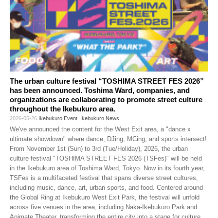
The urban culture festival “TOSHIMA STREET FES 2026”
has been announced. Toshima Ward, companies, and
organizations are collaborating to promote street culture
throughout the Ikebukuro area.
2026-05-26
Ikebukuro Event
,
Ikebukuro News
We've announced the content for the West Exit area, a "dance x
ultimate showdown" where dance, DJing, MCing, and sports intersect!
From November 1st (Sun) to 3rd (Tue/Holiday), 2026, the urban
culture festival "TOSHIMA STREET FES 2026 (TSFes)" will be held
in the Ikebukuro area of Toshima Ward, Tokyo. Now in its fourth year,
TSFes is a multifaceted festival that spans diverse street cultures,
including music, dance, art, urban sports, and food. Centered around
the Global Ring at Ikebukuro West Exit Park, the festival will unfold
across five venues in the area, including Naka-Ikebukuro Park and
Animate Theater, transforming the entire city into a stage for culture.