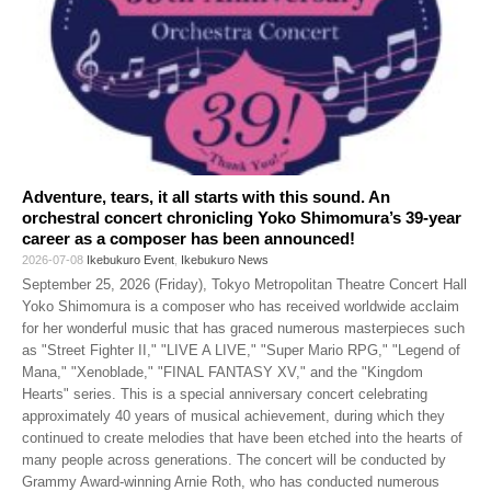
Adventure, tears, it all starts with this sound. An
orchestral concert chronicling Yoko Shimomura’s 39-year
career as a composer has been announced!
2026-07-08
Ikebukuro Event
,
Ikebukuro News
September 25, 2026 (Friday), Tokyo Metropolitan Theatre Concert Hall
Yoko Shimomura is a composer who has received worldwide acclaim
for her wonderful music that has graced numerous masterpieces such
as "Street Fighter II," "LIVE A LIVE," "Super Mario RPG," "Legend of
Mana," "Xenoblade," "FINAL FANTASY XV," and the "Kingdom
Hearts" series. This is a special anniversary concert celebrating
approximately 40 years of musical achievement, during which they
continued to create melodies that have been etched into the hearts of
many people across generations. The concert will be conducted by
Grammy Award-winning Arnie Roth, who has conducted numerous