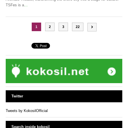
TSFes is a
…
1
2
3
22
Twitter
Tweets by KokosilOfficial
Search inside kokosil