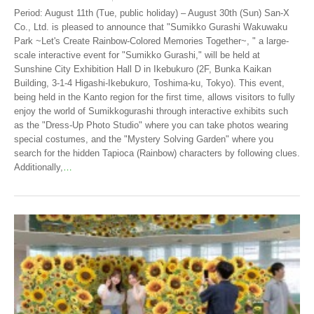
Period: August 11th (Tue, public holiday) – August 30th (Sun) San-X
Co., Ltd. is pleased to announce that "Sumikko Gurashi Wakuwaku
Park ~Let's Create Rainbow-Colored Memories Together~, " a large-
scale interactive event for "Sumikko Gurashi," will be held at
Sunshine City Exhibition Hall D in Ikebukuro (2F, Bunka Kaikan
Building, 3-1-4 Higashi-Ikebukuro, Toshima-ku, Tokyo). This event,
being held in the Kanto region for the first time, allows visitors to fully
enjoy the world of Sumikkogurashi through interactive exhibits such
as the "Dress-Up Photo Studio" where you can take photos wearing
special costumes, and the "Mystery Solving Garden" where you
search for the hidden Tapioca (Rainbow) characters by following clues.
Additionally,
…