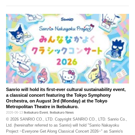
Sanrio will hold its first-ever cultural sustainability event,
a classical concert featuring the Tokyo Symphony
Orchestra, on August 3rd (Monday) at the Tokyo
Metropolitan Theatre in Ikebukuro.
2026-06-13
Ikebukuro Event
,
Ikebukuro News
© 2026 SANRIO CO., LTD. Copyright SANRIO CO., LTD. Sanrio Co.,
Ltd. (hereinafter referred to as Sanrio) will hold "Sanrio Nakayoku
Project ~Everyone Get Along Classical Concert 2026~" as Sanrio's