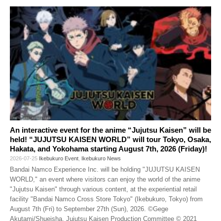
An interactive event for the anime “Jujutsu Kaisen” will be
held! “JUJUTSU KAISEN WORLD” will tour Tokyo, Osaka,
Hakata, and Yokohama starting August 7th, 2026 (Friday)!
2026-07-25
Ikebukuro Event
,
Ikebukuro News
Bandai Namco Experience Inc. will be holding "JUJUTSU KAISEN
WORLD," an event where visitors can enjoy the world of the anime
"Jujutsu Kaisen" through various content, at the experiential retail
facility "Bandai Namco Cross Store Tokyo" (Ikebukuro, Tokyo) from
August 7th (Fri) to September 27th (Sun), 2026. ©Gege
Akutami/Shueisha, Jujutsu Kaisen Production Committee © 2021