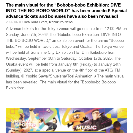
The main visual for the “Bobobo-bobo Exhibition: DIVE
INTO THE BO-BOBO WORLD” has been unveiled! Special
advance tickets and bonuses have also been revealed!
2026-06-09
Ikebukuro Event
,
Ikebukuro News
Advance tickets for the Tokyo venue will go on sale from 12:00 PM on
Sunday, June 7th, 2026! The "Bobobo-bobo Exhibition: DIVE INTO
THE BO-BOBO WORLD," an exhibition event for the anime "Bobobo-
bobo," will be held in two cities: Tokyo and Osaka. The Tokyo venue
will be held at Sunshine City Exhibition Hall D in Ikebukuro from
Wednesday, September 30th to Saturday, October 17th, 2026. The
Osaka event will be held from January 8th (Friday) to January 24th
(Sunday), 2027, at a special venue on the 4th floor of the ATC/ITM
building. © Yoshio Sawai/Shueisha/Toei Animation ★The main visual
has been revealed! The main visual for the "Bobobo-bo Bo-bobo
Exhibition:
…