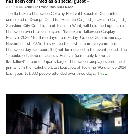
has been confirmed as a special guest –
2026-08-06
Ikebukuro Event
,
Ikebukuro News
The Ikebukuro Halloween Cosplay Festival Executive Committee,
comprised of Dwango Co., Ltd., Animate Co., Ltd., Hakosta Co., Ltd.,
Sunshine City Co., Ltd., and Toshima Ward, will hold the large-scale
Halloween event for cosplayers, "Ikebukuro Halloween Cosplay
Festival 2026," for three days from Friday, October 30th to Sunday,
November 1st, 2026. This will be the first time in five years that
Halloween day (October 31st) will be included in the event period. The
"Ikebukuro Halloween Cosplay Festival (commonly known as
IkeHallow)" is one of Japan's largest Halloween cosplay events, held
primarily in the Ikebukuro East Exit area of Toshima Ward since 2014.
Last year, 161,000 people attended over three days. This
…