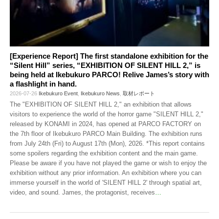
[Experience Report] The first standalone exhibition for the
“Silent Hill” series, “EXHIBITION OF SILENT HILL 2,” is
being held at Ikebukuro PARCO! Relive James’s story with
a flashlight in hand.
2026-07-26
Ikebukuro Event
,
Ikebukuro News
,
取材レポート
The "EXHIBITION OF SILENT HILL 2," an exhibition that allows
visitors to experience the world of the horror game "SILENT HILL 2,"
released by KONAMI in 2024, has opened at PARCO FACTORY on
the 7th floor of Ikebukuro PARCO Main Building. The exhibition runs
from July 24th (Fri) to August 17th (Mon), 2026. *This report contains
some spoilers regarding the exhibition content and the main game.
Please be aware if you have not played the game or wish to enjoy the
exhibition without any prior information. An exhibition where you can
immerse yourself in the world of 'SILENT HILL 2' through spatial art,
video, and sound. James, the protagonist, receives
…