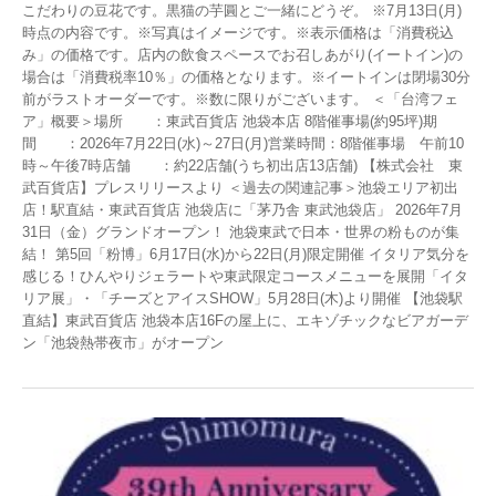
こだわりの豆花です。黒猫の芋圓とご一緒にどうぞ。 ※7月13日(月)
時点の内容です。※写真はイメージです。※表示価格は「消費税込
み」の価格です。店内の飲食スペースでお召しあがり(イートイン)の
場合は「消費税率10％」の価格となります。※イートインは閉場30分
前がラストオーダーです。※数に限りがございます。 ＜「台湾フェ
ア」概要＞場所 ：東武百貨店 池袋本店 8階催事場(約95坪)期
間 ：2026年7月22日(水)～27日(月)営業時間：8階催事場 午前10
時～午後7時店舗 ：約22店舗(うち初出店13店舗) 【株式会社 東
武百貨店】プレスリリースより ＜過去の関連記事＞池袋エリア初出
店！駅直結・東武百貨店 池袋店に「茅乃舎 東武池袋店」 2026年7月
31日（金）グランドオープン！ 池袋東武で日本・世界の粉ものが集
結！ 第5回「粉博」6月17日(水)から22日(月)限定開催 イタリア気分を
感じる！ひんやりジェラートや東武限定コースメニューを展開「イタ
リア展」・「チーズとアイスSHOW」5月28日(木)より開催 【池袋駅
直結】東武百貨店 池袋本店16Fの屋上に、エキゾチックなビアガーデ
ン「池袋熱帯夜市」がオープン