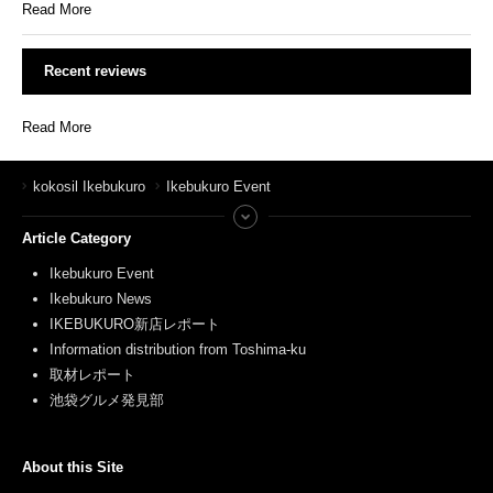
Read More
Recent reviews
Read More
kokosil Ikebukuro
Ikebukuro Event
Article Category
Ikebukuro Event
Ikebukuro News
IKEBUKURO新店レポート
Information distribution from Toshima-ku
取材レポート
池袋グルメ発見部
About this Site