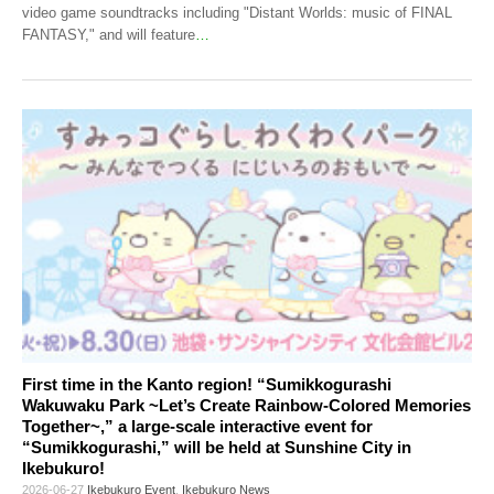
video game soundtracks including "Distant Worlds: music of FINAL
FANTASY," and will feature
…
First time in the Kanto region! “Sumikkogurashi
Wakuwaku Park ~Let’s Create Rainbow-Colored Memories
Together~,” a large-scale interactive event for
“Sumikkogurashi,” will be held at Sunshine City in
Ikebukuro!
2026-06-27
Ikebukuro Event
,
Ikebukuro News