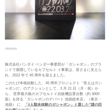
©BANDAI
株式会社バンダイ ベンダー事業部が「ガシャポン」のブラ
ンドで展開しているカプセルト イ事業は、皆さまに支えら
れ、2022 年で 45 周年を迎えました。
このたび本格始動した、45 周年プロジェクト「答えはガシ
ャポンだ」のアクションとして、3 月 21 日（月・祝）か
ら、 世界最大級のカプセルトイ自販機設置台数（約 3000
面）を誇る「ガシャポンのデパート 池袋総本店」（東京・
池袋） に、
「#人類未体験のガシャポン」と題した“謎の巨
大な箱”
が出現しました。