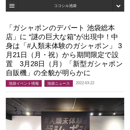
ココシル池袋
ホーム
「ガシャポンのデパート 池袋総本
検索
店」に “謎の巨大な箱”が出現中！中
店舗・施設最新情報
身は「#人類未体験のガシャポン」 3
月21日（月・祝）から期間限定で設
口コミ
置 3月28日（月）「新型ガシャポン
マイページ
自販機」の全貌が明らかに
ブックマーク
2022-03-22
池袋イベント情報
池袋ニュース