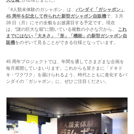
「#人類未体験のガシャポン」は、
バンダイ「ガシャポン」
45 周年を記念して作られた新型ガシャポン自販機
で、3 月
28 日（月）にその全貌をお披露目する予定です。現在
は、“謎の巨大な箱”に開いている複数の小さな穴から、
これ
までにはない「大きさ」「形」「機能」の新型ガシャポン自
販機
をのぞいて見ることができる仕様となっています。
45 周年プロジェクトでは、年間を通してさまざまな企画を
毎月展開していまいります。これからも皆さまに「ドキド
キ・ワクワク」を届けられるよう、時代とともに進化するバ
ンダイの「ガシャポン」に、ぜひご注目ください。