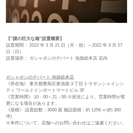
【“謎の巨大な箱”設置概要】
設置期間： 2022 年 3 月 21 日（月・祝）～2022 年 3 月 27
日（日）
設置場所： ガシャポンのデパート 池袋総本店 店内
ガシャポンのデパート 池袋総本店
《所在地》 東京都豊島区東池袋 3 丁目 1−3 サンシャインシ
ティ ワールドインポートマートビル 3F
《営業時間》 10：00～21：00 ※状況により、営業時間が変
更になる場合があります。
《規模》 設置総数：3000 面 施設面積：約 1256 ㎡(約 380
坪)
※本件について、店舗へのお問い合わせはご遠慮ください。