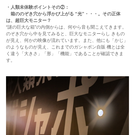
・人類未体験ポイントその②：
箱ののぞき穴から浮かび上がる “光”・・・。その正体
は、超巨大モニター？
“謎の巨大な箱”の内側からは、何やら音も聞こえてきます。
のぞき穴から中を見てみると、巨大なモニターらし きもの
が見え、何かの映像が流れています。また、他にも「かじ」
のようなものが見え、これまでのガシャポン自販 機とは全
く違う「大きさ」「形」「機能」であることが確認できま
す。