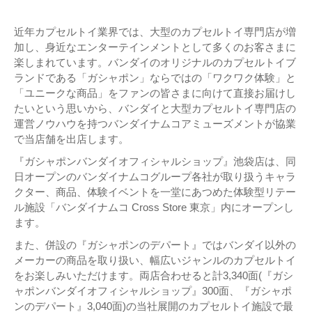
近年カプセルトイ業界では、大型のカプセルトイ専門店が増
加し、身近なエンターテインメントとして多くのお客さまに
楽しまれています。バンダイのオリジナルのカプセルトイブ
ランドである「ガシャポン」ならではの「ワクワク体験」と
「ユニークな商品」をファンの皆さまに向けて直接お届けし
たいという思いから、バンダイと大型カプセルトイ専門店の
運営ノウハウを持つバンダイナムコアミューズメントが協業
で当店舗を出店します。
『ガシャポンバンダイオフィシャルショップ』池袋店は、同
日オープンのバンダイナムコグループ各社が取り扱うキャラ
クター、商品、体験イベントを一堂にあつめた体験型リテー
ル施設「バンダイナムコ Cross Store 東京」内にオープンし
ます。
また、併設の『ガシャポンのデパート』ではバンダイ以外の
メーカーの商品を取り扱い、幅広いジャンルのカプセルトイ
をお楽しみいただけます。両店合わせると計3,340面(『ガシ
ャポンバンダイオフィシャルショップ』300面、『ガシャポ
ンのデパート』3,040面)の当社展開のカプセルトイ施設で最