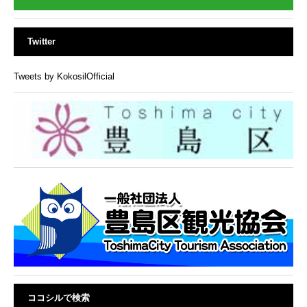
Twitter
Tweets by KokosilOfficial
ココシルで検索