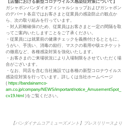
【店舗における新型コロナウイルス感染症対策について】
ガシャポンバンダイオフィシャルショップおよびガシャポン
のデパート各店ではお客さまと従業員の感染防止の観点か
ら、次の取り組みを行っています。
・対人距離確保のため、従業員はお客さまと一定の間隔を取
ってご案内いたしますことをご了承ください。
・従業員には就業前の健康チェックを義務付けるとともに、
うがい、手洗い、消毒の励行、マスクの着用や咳エチケット
の徹底など、各種感染対策を強化いたします。
・お客さまのご来場状況により入場制限をさせていただく場
合がございます。
・なお、同店を含む当社施設では各種の新型コロナウイルス
感染症対策を行っています。詳しくは当社ホームページ
(
https://bandainamco-
am.co.jp/company/NEWS/important/notice_AmusementSpot_
cv19.html
)をご覧ください。
【バンダイナムコアミューズメント】
プレスリリース
より