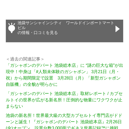
池袋サンシャインシティ ワールドインポートマート
ビル
の情報・口コミを見る
＜過去の関連記事＞
「ガシャポンのデパート 池袋総本店」に “謎の巨大な箱”が出
現中！中身は「#人類未体験のガシャポン」 3月21日（月・
祝）から期間限定で設置 3月28日（月）「新型ガシャポン
自販機」の全貌が明らかに
「ガシャポンのデパート 池袋総本店」取材レポート / カプセ
ルトイの世界が広がる新名所！圧倒的な物量にワクワクが止
まらない
池袋の新名所！世界最大級の大型カプセルトイ専門店がドド
ーンと誕生！『ガシャポンのデパート 池袋総本店』2月26日
(金)オープン 設置台数3,000面でギネス世界記録™に挑戦