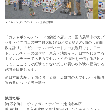
▲『ガシャポンのデパート』池袋総本店
「ガシャポンのデパート池袋総本店」は、国内展開中のカプ
セルトイ専門店の中で最大級(※1)となる約3,040面の設置面
数を誇り、「ガシャポンのデパート」の旗艦店です。アー
ト、カルチャーの発信地、東京・池袋から、日本を代表する
トイカルチャーであるカプセルトイの情報を発信する名所と
して、ここでしか経験できない楽しい買い物体験を提供する
施設を目指します。
※日本最大級：全国における単一店舗内のカプセルトイ機設
置台数について当社調べ
施設概要
[施設名称] ガシャポンのデパート池袋総本店
[所在地] 東京都豊島区東池袋3-1-3サンシャインシティ