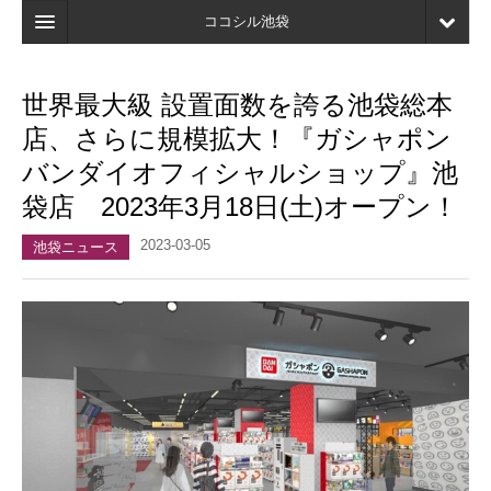
ココシル池袋
ホーム
世界最大級 設置面数を誇る池袋総本
検索
店、さらに規模拡大！『ガシャポン
店舗・施設最新情報
バンダイオフィシャルショップ』池
袋店 2023年3月18日(土)オープン！
口コミ
2023-03-05
マイページ
池袋ニュース
ブックマーク