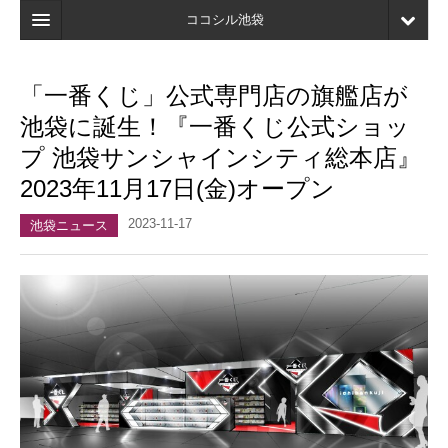
ココシル池袋
ホーム
「一番くじ」公式専門店の旗艦店が
検索
池袋に誕生！『一番くじ公式ショッ
店舗・施設最新情報
プ 池袋サンシャインシティ総本店』
2023年11月17日(金)オープン
口コミ
2023-11-17
マイページ
池袋ニュース
ブックマーク