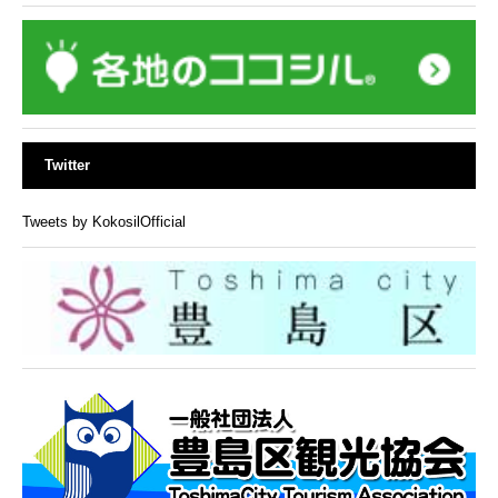
Twitter
Tweets by KokosilOfficial