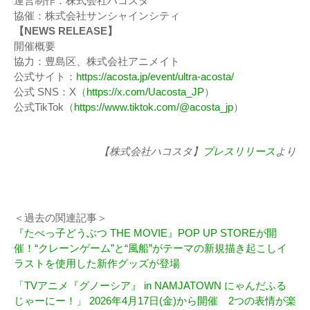
運営制作：株式会社ハコスタ
協催：株式会社サンシャインシティ
【NEWS RELEASE】
開催概要
協力：豊島区、株式会社アニメイト
公式サイト：
https://acosta.jp/event/ultra-acosta/
公式 SNS：X（
https://x.com/Uacosta_JP
）
公式TikTok（
https://www.tiktok.com/@acosta_jp
）
【株式会社ハコスタ】
プレスリリース
より
＜過去の関連記事＞
『たべっ子どうぶつ THE MOVIE』POP UP STOREが開
催！“クレーンゲーム”と“風船”がテーマの新規描き起こしイ
ラストを使用した新作グッズが登場
「TVアニメ『グノーシア』 in NAMJATOWN にゃんだふる
じゃーにー！」 2026年4月17日(金)から開催 2つの表情が楽