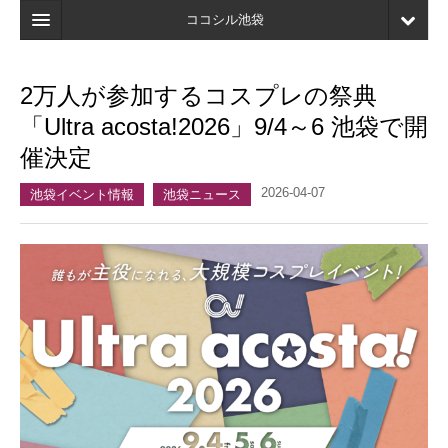
ココシル池袋
ホーム
2万人が参加するコスプレの祭典
検索
「Ultra acosta!2026」9/4～6 池袋で開
店舗・施設最新情報
催決定
口コミ
2026-04-07
池袋イベント情報
池袋ニュース
マイページ
ブックマーク