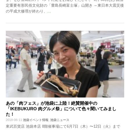
定重要有形民俗文化財の「豊島長崎富士塚」山開き ～東日本大震災後
の平成大修理が終わり、
…
あの「肉フェス」が池袋に上陸！絶賛開催中の
「IKEBUKURO 肉グルメ祭」について色々聞いてみまし
た！
2018-06-11
池袋イベント情報
,
池袋ニュース
東武百貨店 池袋本店 8階催事場にて6月7日（木）〜12日（火）まで