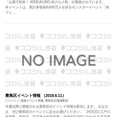
「お酒で乾杯！ IKEBUKURO 肉グルメ祭」が開催されています。
本イベントは、累計来場者約600万人を誇るモンスターイベント「肉
フェ
…
豊島区イベント情報 （2018.6.11）
2018-06-11
池袋イベント情報
,
豊島区広報課配信
今週以降に開催される豊島区のイベント情報を配信します。 みなさ
ま、ぜひ豊島区のイベントに足をお運びください。 24日(日) 江戸六
地蔵尊 眞性寺 百万遍大念珠供養 ～毎年6月24日に行われる百万遍