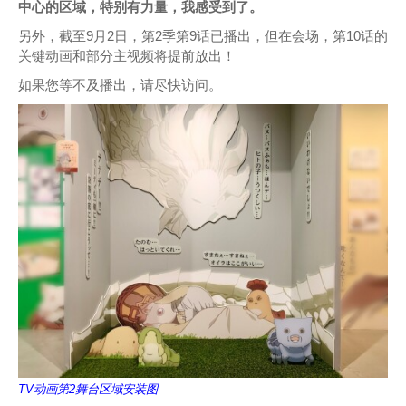
中心的区域，特别有力量，我感受到了。
另外，截至9月2日，第2季第9话已播出，但在会场，第10话的
关键动画和部分主视频将提前放出！
如果您等不及播出，请尽快访问。
TV动画第2舞台区域安装图