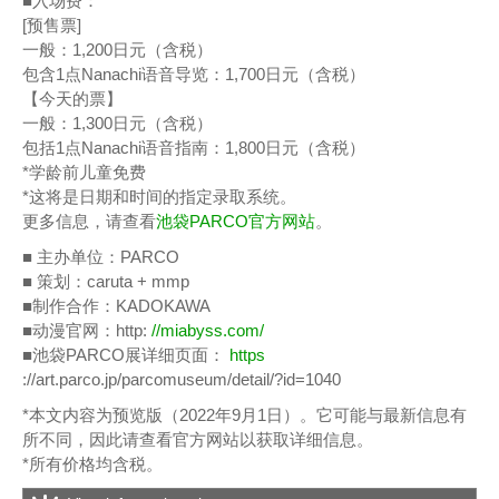
■入场费：
[预售票]
一般：1,200日元（含税）
包含1点Nanachi语音导览：1,700日元（含税）
【今天的票】
一般：1,300日元（含税）
包括1点Nanachi语音指南：1,800日元（含税）
*学龄前儿童免费
*这将是日期和时间的指定录取系统。
更多信息，请查看
池袋PARCO官方网站
。
■ 主办单位：PARCO
■ 策划：caruta + mmp
■制作合作：KADOKAWA
■动漫官网：http:
//miabyss.com/
■池袋PARCO展详细页面：
https
://art.parco.jp/parcomuseum/detail/?id=1040
*本文内容为预览版（2022年9月1日）。它可能与最新信息有
所不同，因此请查看官方网站以获取详细信息。
*所有价格均含税。