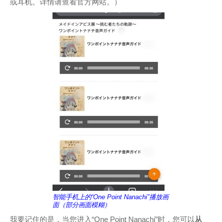
或耳机。详情请查看官方网站。）
智能手机上的“One Point Nanachi”播放画
面（部分画面模糊）
我要记住的是，当您进入“One Point Nanachi”时，您可以
从