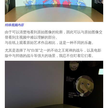
特殊视频内容
由于可以清楚地看到原始图像的轮廓，因此可以与原始图像交
替看到主视频中难以理解的部分。
与在纸上观看原始艺术作品相比，这是一种不同的乐趣。
尤其是选择了与“白笛”之一的不动之王尾禅的战斗，以及电影
版中与邦德的战斗等强大的场景，我忍不住盯着它们看。