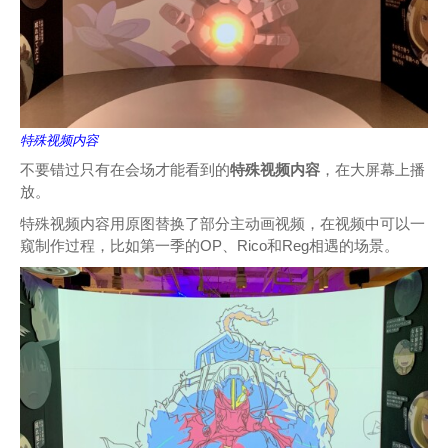
特殊视频内容
不要错过只有在会场才能看到的
特殊视频内容
，在大屏幕上播
放。
特殊视频内容用原图替换了部分主动画视频，在视频中可以一
窥制作过程，比如第一季的OP、Rico和Reg相遇的场景。