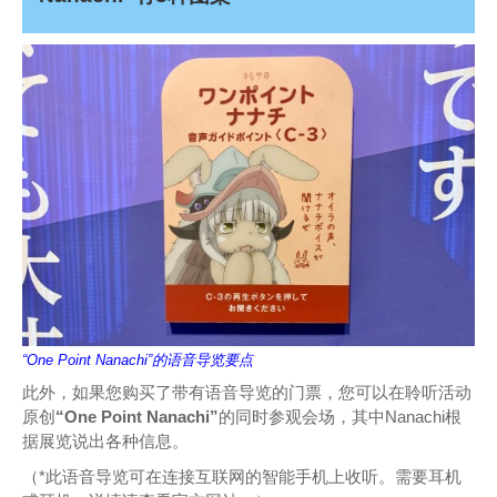
“One Point Nanachi”的语音导览要点
此外，如果您购买了带有语音导览的门票，您可以在聆听活动
原创
“One Point Nanachi”
的同时参观会场，其中Nanachi根
据展览说出各种信息。
（*此语音导览可在连接互联网的智能手机上收听。需要耳机