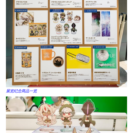
展览纪念商品一览