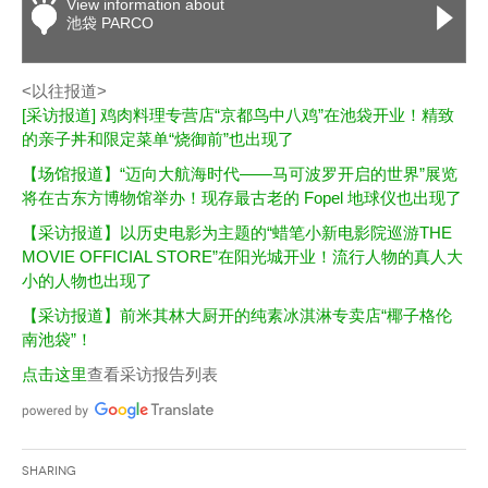
View information about
池袋 PARCO
<以往报道>
[采访报道] 鸡肉料理专营店“京都鸟中八鸡”在池袋开业！精致
的亲子丼和限定菜单“烧御前”也出现了
【场馆报道】“迈向大航海时代——马可波罗开启的世界”展览
将在古东方博物馆举办！现存最古老的 Fopel 地球仪也出现了
【采访报道】以历史电影为主题的“蜡笔小新电影院巡游THE
MOVIE OFFICIAL STORE”在阳光城开业！流行人物的真人大
小的人物也出现了
【采访报道】前米其林大厨开的纯素冰淇淋专卖店“椰子格伦
南池袋”！
点击这里
查看采访报告列表
Sharing