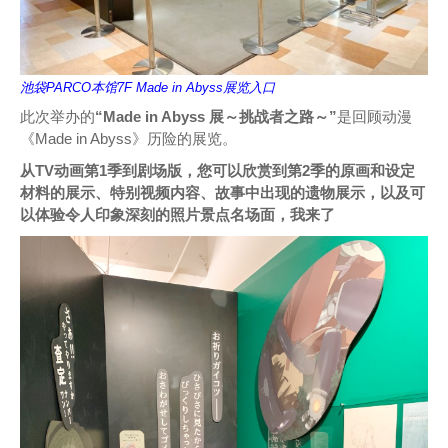
池袋PARCO本馆7F Made in Abyss展览入口
此次举办的
“Made in Abyss 展～挑战者之路～”
是回顾动漫
《Made in Abyss》历险的展览。
从TV动画第1季到剧场版，您可以欣赏到第2季的原画和设定
材料的展示、特别视频内容、故事中出现的遗物展示，以及可
以体验令人印象深刻的照片景点名场面，我来了