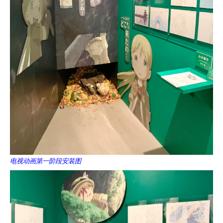
电视动画第一阶段安装图