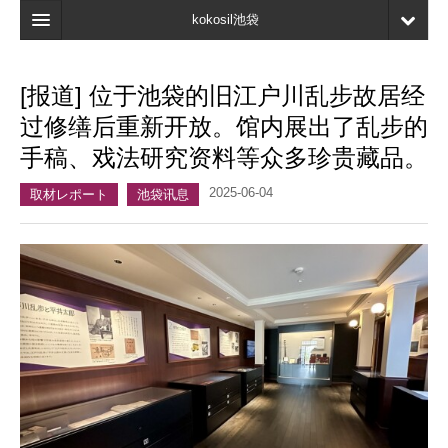
kokosil池袋
首页
[报道] 位于池袋的旧江户川乱步故居经
地图
过修缮后重新开放。馆内展出了乱步的
最新信息
手稿、戏法研究资料等众多珍贵藏品。
口碑
2025-06-04
取材レポート
池袋讯息
我的页面
书签