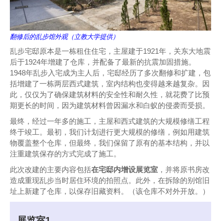
翻修后的乱步馆外观（立教大学提供）
乱步宅邸原本是一栋租住住宅，主屋建于1921年，关东大地震
后于1924年增建了仓库，并配备了最新的抗震加固措施。
1948年乱步入宅成为主人后，宅邸经历了多次翻修和扩建，包
括增建了一栋两层西式建筑，室内结构也变得越来越复杂。因
此，仅仅为了确保建筑材料的安全性和耐久性，就花费了比预
期更长的时间，因为建筑材料曾因漏水和白蚁的侵袭而受损。
最终，经过一年多的施工，主屋和西式建筑的大规模修缮工程
终于竣工。最初，我们计划进行更大规模的修缮，例如用建筑
物覆盖整个仓库，但最终，我们保留了原有的基本结构，并以
注重建筑保存的方式完成了施工。
此次改建的主要内容包括
在宅邸内增设展览室
，并将原书房改
造成重现乱步当时居住环境的拍照点。此外，在拆除的别馆旧
址上新建了仓库，以保存旧藏资料。（该仓库不对外开放。）
展览室1