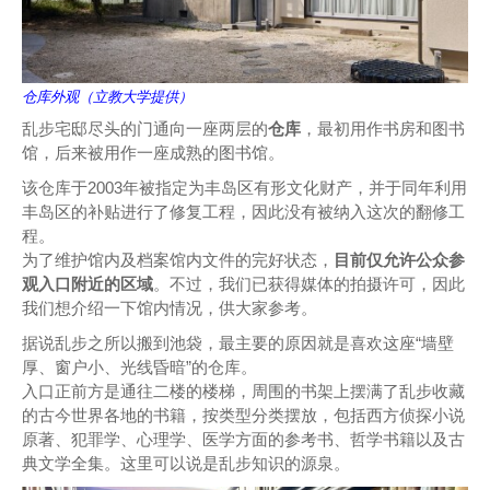
仓库外观（立教大学提供）
乱步宅邸尽头的门通向一座两层的
仓库
，最初用作书房和图书
馆，后来被用作一座成熟的图书馆。
该仓库于2003年被指定为丰岛区有形文化财产，并于同年利用
丰岛区的补贴进行了修复工程，因此没有被纳入这次的翻修工
程。
为了维护馆内及档案馆内文件的完好状态，
目前仅允许公众参
观入口附近的区域
。不过，我们已获得媒体的拍摄许可，因此
我们想介绍一下馆内情况，供大家参考。
据说乱步之所以搬到池袋，最主要的原因就是喜欢这座“墙壁
厚、窗户小、光线昏暗”的仓库。
入口正前方是通往二楼的楼梯，周围的书架上摆满了乱步收藏
的古今世界各地的书籍，按类型分类摆放，包括西方侦探小说
原著、犯罪学、心理学、医学方面的参考书、哲学书籍以及古
典文学全集。这里可以说是乱步知识的源泉。