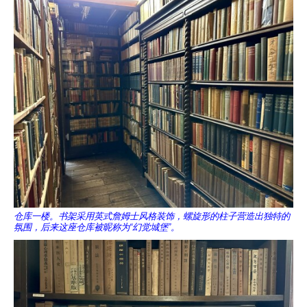
仓库一楼。书架采用英式詹姆士风格装饰，螺旋形的柱子营造出独特的
氛围，后来这座仓库被昵称为“幻觉城堡”。