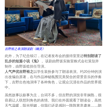
吉野裕之表演朗读剧《幽灵》
此外，为了纪念续订，在记者发布会的接待室里还
特别朗读了
乱步的短篇小说《鬼》
。该剧由野坂实验室株式会社策划并
制作，由野坂稔担任导演。
人气声优吉野裕之
以学生装扮参与了朗读表演。约20分钟的演
出改编自原著，在与作品神秘氛围完美契合的背景音乐的伴奏
下，吉野出色地演绎了各种角色，让观众沉浸在作品的世界观
中。
虽然故事以叙事为主，台词不多，但吉野的演技非常娴熟，很
容易让人联想到角色的表情。我们在外面观看了朗读会，虽然
天气温暖，阳光明媚，但我们还是感到一阵阵寒意袭来……朗