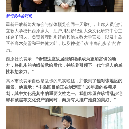
新闻发布会现场
重新开放新闻发布会与媒体预览会同一天举行，出席人员包括
立教大学校长西原廉太、江户川乱步纪念大众文化研究中心主
任金子昭夫、负责管理乱步馆的其他立教大学官员，以及丰岛
区长高木美雪和平井健太郎，以及神秘活动“丰岛乱步节”的官
员。
西原社长表示
，“希望这座故居能够继续成为更加富饶的地
方，将乱步的功绩传承给后代，并培养引领下一代年轻人的感
性和想象力。”
高木市长表示自己是乱步的忠实粉丝
，并谈到了他对该地区的
愿景。他表示：“丰岛区目前正在制定面向10年后的各项规
划，其中文化是其中的重要支柱之一。我们希望在珍惜乱步宅
邸和藏屋等文化资产的同时，向所有人推广池袋的美好。”