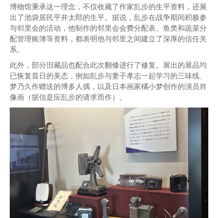
博物馆秉承这一理念，不仅收藏了作家乱步的生平资料，还展
出了池袋居民平井太郎的生平。据说，乱步在战争期间积极参
与邻里会的活动，他制作的邻里会会费分配表、鱼类和蔬菜分
配管理账簿等资料，都表明他与邻里之间建立了深厚的信任关
系。
此外，部分旧藏品也配合此次翻修进行了修复。展出的展品均
已恢复昔日的美态，例如乱步与妻子孝志一起学习的三味线、
梦乃久作赠送的博多人偶，以及日本画家橘小梦创作的演员肖
像画（据信是应乱步的请求而作）。