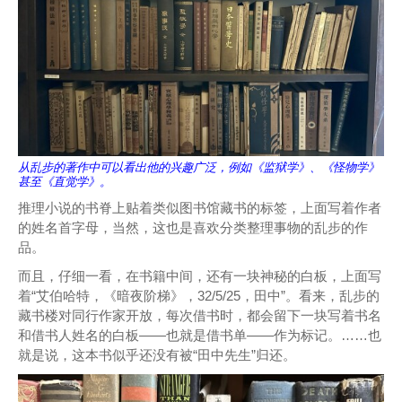
从乱步的著作中可以看出他的兴趣广泛，例如《监狱学》、《怪物学》
甚至《直觉学》。
推理小说的书脊上贴着类似图书馆藏书的标签，上面写着作者
的姓名首字母，当然，这也是喜欢分类整理事物的乱步的作
品。
而且，仔细一看，在书籍中间，还有一块神秘的白板，上面写
着“艾伯哈特，《暗夜阶梯》，32/5/25，田中”。看来，乱步的
藏书楼对同行作家开放，每次借书时，都会留下一块写着书名
和借书人姓名的白板——也就是借书单——作为标记。……也
就是说，这本书似乎还没有被“田中先生”归还。