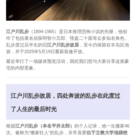
江户川乱步
（1894-1965）是日本推理恐怖小说的先驱，他创
作了包括著名侦探明智小五郎、怪盗二十面等众多知名角色。
乱步度过后半生的旧
江户川乱步故居
，至今仍保留在丰岛区池
袋，并于2025年5月19日重新装修开放。
最近举行了一场媒体预览活动，因此我们想与大家分享这座豪
宅的内部景象。
江户川乱步故居，四处奔波的乱步在此度过
了人生的最后时光
根据
江户川乱步（本名平井太郎）
的个人记录，他一生搬家46
次。被称为“搬家狂人”的乱步，非常喜爱
位于立教大学池袋校