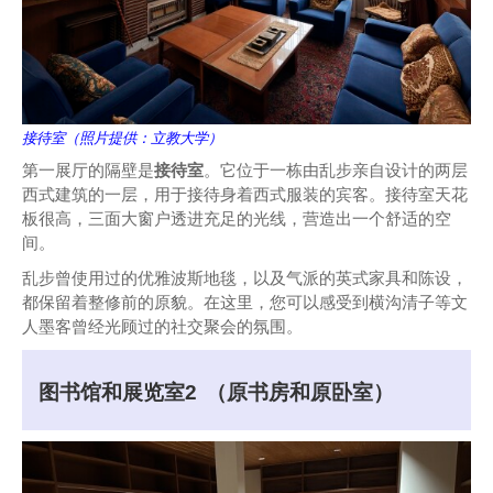
接待室（照片提供：立教大学）
第一展厅的隔壁是
接待室
。它位于一栋由乱步亲自设计的两层
西式建筑的一层，用于接待身着西式服装的宾客。接待室天花
板很高，三面大窗户透进充足的光线，营造出一个舒适的空
间。
乱步曾使用过的优雅波斯地毯，以及气派的英式家具和陈设，
都保留着整修前的原貌。在这里，您可以感受到横沟清子等文
人墨客曾经光顾过的社交聚会的氛围。
图书馆和展览室2
（原书房和原卧室）