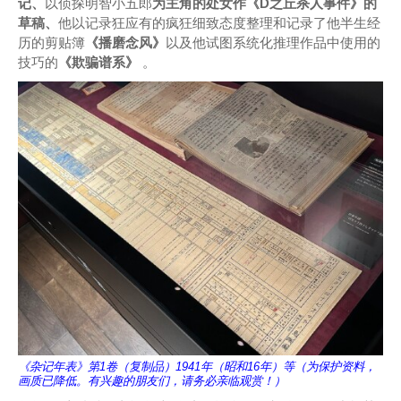
记、
以侦探明智小五郎
为主角的处女作《D之丘杀人事件》的
草稿、
他以记录狂应有的疯狂细致态度整理和记录了他半生经
历的剪贴簿
《播磨念风》
以及他试图系统化推理作品中使用的
技巧的
《欺骗谱系》
。
《杂记年表》第1卷（复制品）1941年（昭和16年）等（为保护资料，
画质已降低。有兴趣的朋友们，请务必亲临观赏！）