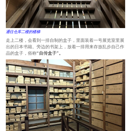
通往仓库二楼的楼梯
走上二楼，会看到一排自制的盒子，里面装着一号展览室里展
出的日本书籍。旁边的书架上，放着一排用来存放乱步自己作
品的盒子，俗称
“自传盒子”。