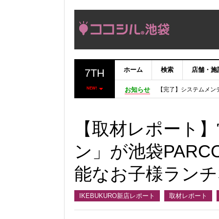
ホーム
検索
店舗・施
7TH
【完了】システムメン
【重要：9月5日（火
NEW!
お知らせ
「いま、困っている店
ココシルアプリ無料配
【取材レポート】
ン」が池袋PAR
能なお子様ランチ
IKEBUKURO新店レポート
取材レポート