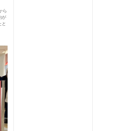
から
約が
たと