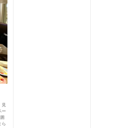
、見
ペー
雰囲
まら