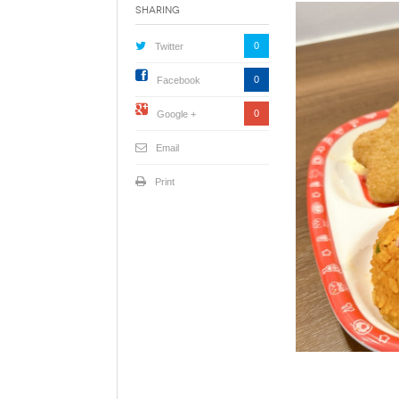
Sharing
0
Twitter
0
Facebook
0
Google +
Email
Print