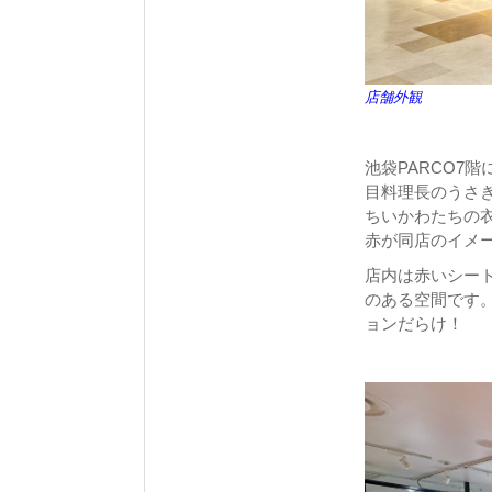
店舗外観
池袋PARCO7
目料理長のうさ
ちいかわたちの
赤が同店のイメ
店内は赤いシー
のある空間です。
ョンだらけ！