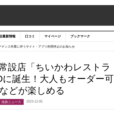
設最新情報
口コミ
マイページ
ブックマーク
テナンス作業に伴うサイト・アプリ利用停止のお知らせ
）22時】ココシル：アカウントサービス移行のお知らせ
舗の皆様を応援させていただきたい！」
信中！
常設店「ちいかわレストラ
COに誕生！大人もオーダー可
などが楽しめる
2023-12-05
池袋ニュース