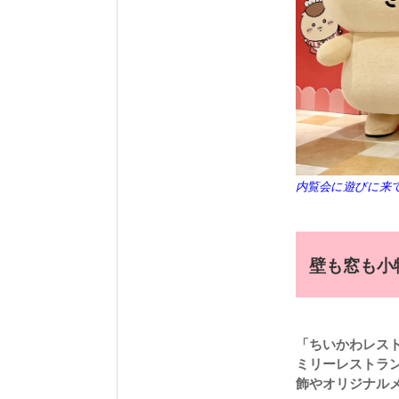
内覧会に遊びに来
壁も窓も小
「ちいかわレス
ミリーレストラ
飾やオリジナル