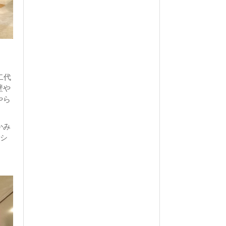
二代
壁や
やら
かみ
ーシ