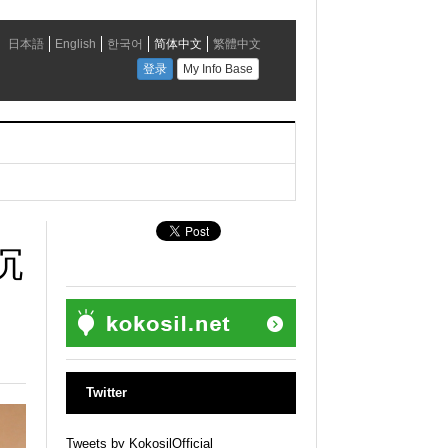
沉
Twitter
Tweets by KokosilOfficial