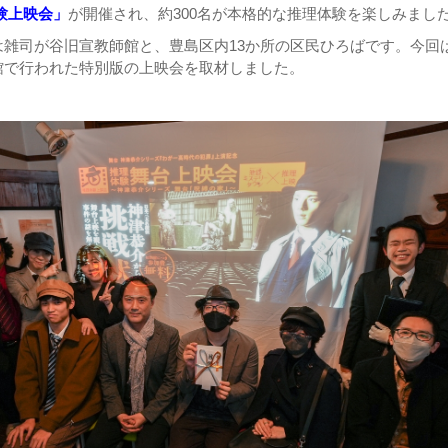
験上映会」
が開催され、約300名が本格的な推理体験を楽しみまし
は雑司が谷旧宣教師館と、豊島区内13か所の区民ひろばです。今回
館で行われた特別版の上映会を取材しました。