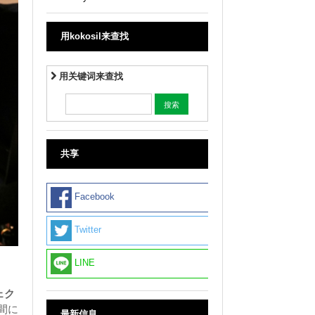
用kokosil来查找
用关键词来查找
共享
Facebook
Twitter
LINE
ェク
日間に
最新信息