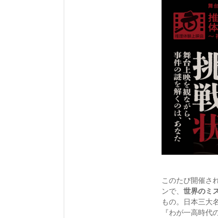
このたび開催さ
ンで、
世界のミ
もの。日本三大
『わが一高時代