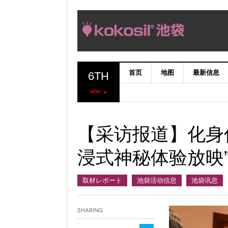
首页
地图
最新信息
6TH
NEW!
【采访报道】化身
浸式神秘体验放映
取材レポート
池袋活动信息
池袋讯息
Sharing