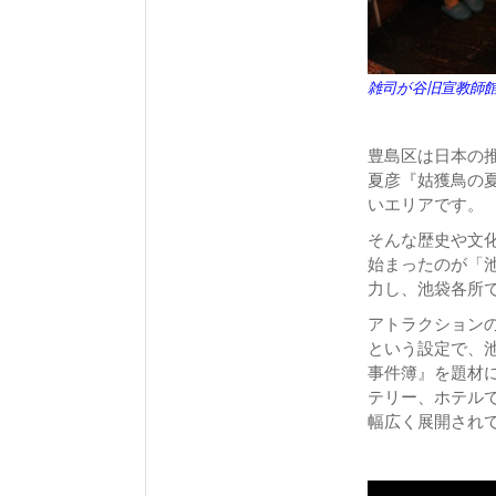
雑司が谷旧宣教師
豊島区は日本の
夏彦『姑獲鳥の
いエリアです。
そんな歴史や文化
始まったのが「
力し、池袋各所
アトラクション
という設定で、
事件簿』を題材
テリー、ホテル
幅広く展開され