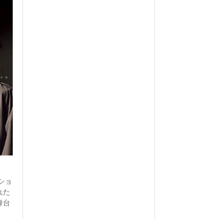
ショ
れた
舞台