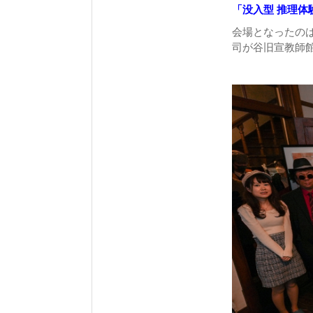
「没入型 推理体
会場となったの
司が谷旧宣教師