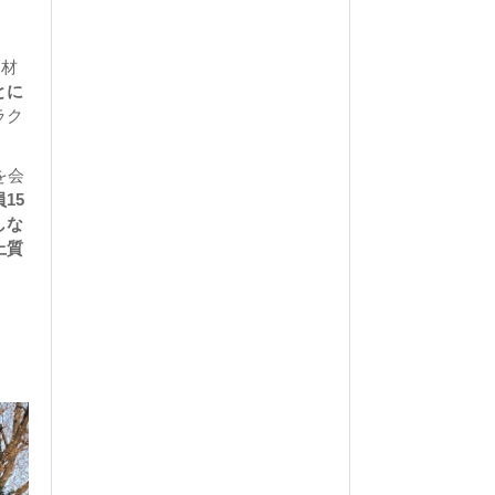
題材
とに
ラク
を会
15
しな
上質