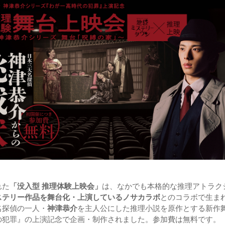
れた
「没入型 推理体験上映会」
は、なかでも本格的な推理アトラク
ステリー作品を舞台化・上演しているノサカラボ
とのコラボで生ま
名探偵の一人・
神津恭介
を主人公にした推理小説を原作とする新作
の犯罪』の上演記念で企画・制作されました。参加費は無料です。