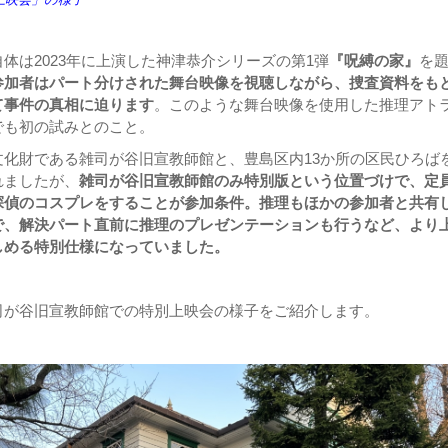
体は2023年に上演した神津恭介シリーズの第1弾
『呪縛の家』
を
参加者はパート分けされた舞台映像を視聴しながら、捜査資料をも
て事件の真相に迫ります
。このような舞台映像を使用した推理アト
でも初の試みとのこと。
文化財である雑司が谷旧宣教師館と、豊島区内13か所の区民ひろば
れましたが、
雑司が谷旧宣教師館のみ特別版という位置づけで、定員
探偵のコスプレをすることが参加条件。推理もほかの参加者と共有
で、解決パート直前に推理のプレゼンテーションも行うなど、より
しめる特別仕様になっていました。
司が谷旧宣教師館での特別上映会の様子をご紹介します。