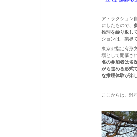
アトラクション自
にしたもので、
推理を繰り返し
ションは、業界
東京都指定有形
場として開催さ
名の参加者は名
がら進める形式
な推理体験が楽
ここからは、雑