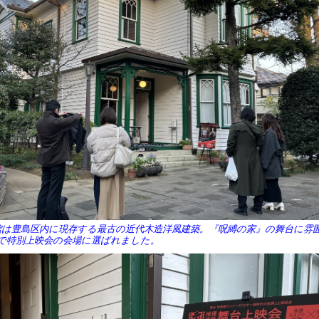
館は豊島区内に現存する最古の近代木造洋風建築。『呪縛の家』の舞台に雰
で特別上映会の会場に選ばれました。